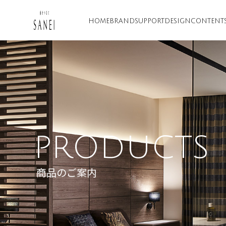
HOME
BRAND
SUPPORT
DESIGN
CONTENT
PRODUCTS
商品のご案内