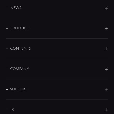
BRAND
DESIGN
NEWS
ニュースリリース
商品に関して
PRODUCT
展示会
混合栓
企業情報
センサー・タッチ水栓
その他
CONTENTS
セットアイテム
MIZUBA（ミズバ）
予洗い水栓
プレパシュ＋
洗面器・手洗器
単水栓
COMPANY
みらいエコ住宅2026
事業について
シャワー
企業情報
インテリア・アクセサリー
SMART FINE BUBBLE
ORIGINAL GRAPHIC
企業理念
SUPPORT
分岐
コーポレートメッセージ
水栓部品
水まわり解決帖
サポート
CSR
バルブ
よくあるご質問
じぶんシャワーが見つかる
会社概要
シャワインフォ
IR
配管システム