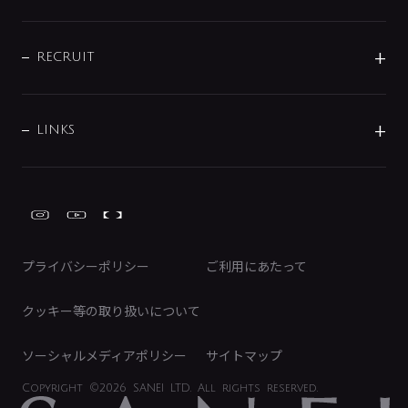
お問い合わせ
沿革
配管部材
IENI
IR情報
サポートチャット
ブランド・グループ紹介
キッチン周辺用品
IRニュース
データダウンロード
RECRUIT
事業所案内
バス・空調周辺用品
経営情報
節湯水栓・節水水栓について
ショールーム
洗面周辺用品
採用情報
業績・財務情報
環境配慮バルブ登録制度について
水栓金具の製造工程
洗濯機周辺用品
募集要項
IRライブラリ
LINKS
みらいエコ住宅2026事業
トイレ周辺用品
株式情報
類似品・模倣品にご注意ください
ガーデニング周辺用品
Global Site
IRカレンダー
工具
FAQ（IR向け）
ディスクロージャーポリシー
免責事項
プライバシーポリシー
ご利用にあたって
IRに関するお問い合わせ
電子公告
クッキー等の取り扱いについて
ソーシャルメディアポリシー
サイトマップ
Copyright
©2026 SANEI LTD.
All rights reserved.