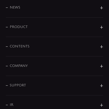
BRAND
DESIGN
NEWS
ニュースリリース
商品に関して
PRODUCT
展示会
混合栓
企業情報
センサー・タッチ水栓
その他
CONTENTS
セットアイテム
MIZUBA（ミズバ）
予洗い水栓
プレパシュ＋
洗面器・手洗器
単水栓
COMPANY
みらいエコ住宅2026
事業について
シャワー
企業情報
インテリア・アクセサリー
SMART FINE BUBBLE
ORIGINAL GRAPHIC
企業理念
SUPPORT
分岐
コーポレートメッセージ
水栓部品
水まわり解決帖
サポート
CSR
バルブ
よくあるご質問
じぶんシャワーが見つかる
会社概要
シャワインフォ
IR
配管システム