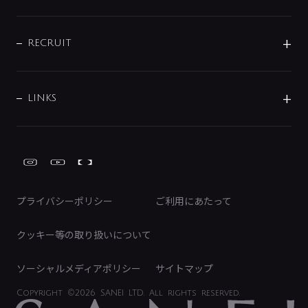
お問い合わせ
沿革
配管部材
IENI
IR情報
サポートチャット
ブランド・グループ紹介
キッチン周辺用品
IRニュース
データダウンロード
RECRUIT
事業所案内
バス・空調周辺用品
経営情報
節湯水栓・節水水栓について
ショールーム
洗面周辺用品
採用情報
業績・財務情報
環境配慮バルブ登録制度について
水栓金具の製造工程
洗濯機周辺用品
募集要項
IRライブラリ
LINKS
みらいエコ住宅2026事業
トイレ周辺用品
株式情報
類似品・模倣品にご注意ください
ガーデニング周辺用品
Global Site
IRカレンダー
工具
FAQ（IR向け）
ディスクロージャーポリシー
免責事項
プライバシーポリシー
ご利用にあたって
IRに関するお問い合わせ
電子公告
クッキー等の取り扱いについて
ソーシャルメディアポリシー
サイトマップ
Copyright
©2026 SANEI LTD.
All rights reserved.