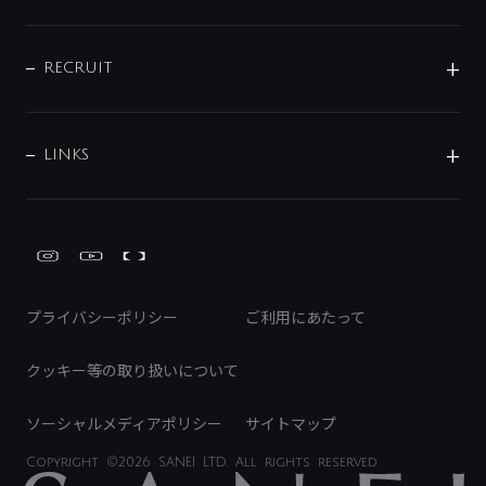
お問い合わせ
沿革
配管部材
IENI
IR情報
サポートチャット
ブランド・グループ紹介
キッチン周辺用品
IRニュース
データダウンロード
RECRUIT
事業所案内
バス・空調周辺用品
経営情報
節湯水栓・節水水栓について
ショールーム
洗面周辺用品
採用情報
業績・財務情報
環境配慮バルブ登録制度について
水栓金具の製造工程
洗濯機周辺用品
募集要項
IRライブラリ
LINKS
みらいエコ住宅2026事業
トイレ周辺用品
株式情報
類似品・模倣品にご注意ください
ガーデニング周辺用品
Global Site
IRカレンダー
工具
FAQ（IR向け）
ディスクロージャーポリシー
免責事項
プライバシーポリシー
ご利用にあたって
IRに関するお問い合わせ
電子公告
クッキー等の取り扱いについて
ソーシャルメディアポリシー
サイトマップ
Copyright
©2026 SANEI LTD.
All rights reserved.