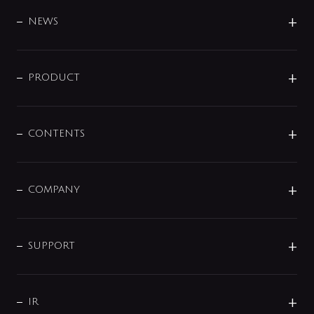
BRAND
DESIGN
NEWS
ニュースリリース
商品に関して
PRODUCT
展示会
混合栓
企業情報
センサー・タッチ水栓
その他
CONTENTS
セットアイテム
MIZUBA（ミズバ）
予洗い水栓
プレパシュ＋
洗面器・手洗器
単水栓
COMPANY
みらいエコ住宅2026
事業について
シャワー
企業情報
インテリア・アクセサリー
SMART FINE BUBBLE
ORIGINAL GRAPHIC
企業理念
SUPPORT
分岐
コーポレートメッセージ
水栓部品
水まわり解決帖
サポート
CSR
バルブ
よくあるご質問
じぶんシャワーが見つかる
会社概要
シャワインフォ
IR
配管システム