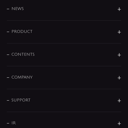
BRAND
DESIGN
NEWS
ニュースリリース
商品に関して
PRODUCT
展示会
混合栓
企業情報
センサー・タッチ水栓
その他
CONTENTS
セットアイテム
MIZUBA（ミズバ）
予洗い水栓
プレパシュ＋
洗面器・手洗器
単水栓
COMPANY
みらいエコ住宅2026
事業について
シャワー
企業情報
インテリア・アクセサリー
SMART FINE BUBBLE
ORIGINAL GRAPHIC
企業理念
SUPPORT
分岐
コーポレートメッセージ
水栓部品
水まわり解決帖
サポート
CSR
バルブ
よくあるご質問
じぶんシャワーが見つかる
会社概要
シャワインフォ
IR
配管システム