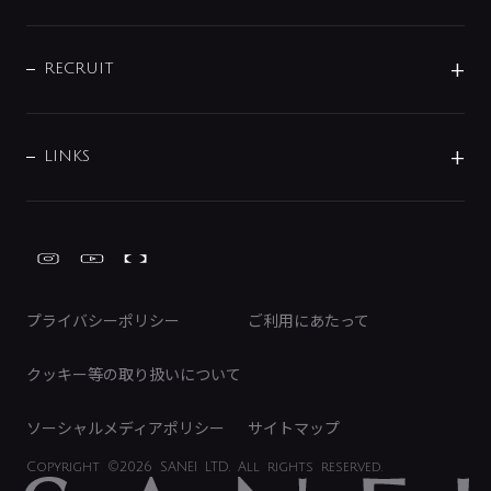
お問い合わせ
沿革
配管部材
IENI
IR情報
サポートチャット
ブランド・グループ紹介
キッチン周辺用品
IRニュース
データダウンロード
RECRUIT
事業所案内
バス・空調周辺用品
経営情報
節湯水栓・節水水栓について
ショールーム
洗面周辺用品
採用情報
業績・財務情報
環境配慮バルブ登録制度について
水栓金具の製造工程
洗濯機周辺用品
募集要項
IRライブラリ
LINKS
みらいエコ住宅2026事業
トイレ周辺用品
株式情報
類似品・模倣品にご注意ください
ガーデニング周辺用品
Global Site
IRカレンダー
工具
FAQ（IR向け）
ディスクロージャーポリシー
免責事項
プライバシーポリシー
ご利用にあたって
IRに関するお問い合わせ
電子公告
クッキー等の取り扱いについて
ソーシャルメディアポリシー
サイトマップ
Copyright
©2026 SANEI LTD.
All rights reserved.