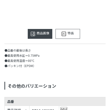
商品画像
特長
●品番の最後は長さ
●最高使用水圧＝0.75MPa
●最高使用温度＝80℃
●パッキン付（EPDM）
その他のバリエーション
品番
商品詳細