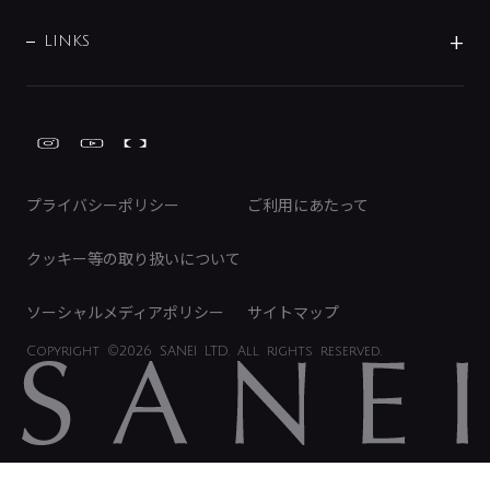
採用情報
業績・財務情報
環境配慮バルブ登録制度について
水栓金具の製造工程
洗濯機周辺用品
募集要項
IRライブラリ
LINKS
みらいエコ住宅2026事業
トイレ周辺用品
株式情報
類似品・模倣品にご注意ください
ガーデニング周辺用品
Global Site
IRカレンダー
工具
FAQ（IR向け）
ディスクロージャーポリシー
免責事項
プライバシーポリシー
ご利用にあたって
IRに関するお問い合わせ
電子公告
クッキー等の取り扱いについて
ソーシャルメディアポリシー
サイトマップ
Copyright
©2026 SANEI LTD.
All rights reserved.