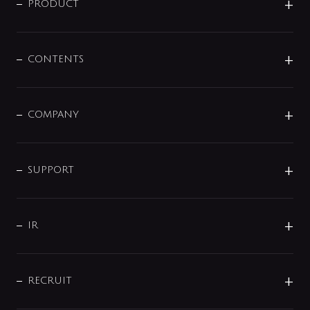
商品に関して
PRODUCT
展示会
混合栓
企業情報
センサー・タッチ水栓
その他
CONTENTS
セットアイテム
MIZUBA（ミズバ）
予洗い水栓
プレパシュ＋
洗面器・手洗器
単水栓
COMPANY
みらいエコ住宅2026
事業について
シャワー
企業情報
インテリア・アクセサリー
SMART FINE BUBBLE
ORIGINAL GRAPHIC
企業理念
SUPPORT
分岐
コーポレートメッセージ
水栓部品
水まわり解決帖
サポート
CSR
バルブ
よくあるご質問
じぶんシャワーが見つかる
会社概要
シャワインフォ
IR
配管システム
お問い合わせ
沿革
配管部材
IENI
IR情報
サポートチャット
ブランド・グループ紹介
キッチン周辺用品
IRニュース
データダウンロード
RECRUIT
事業所案内
バス・空調周辺用品
経営情報
節湯水栓・節水水栓について
ショールーム
洗面周辺用品