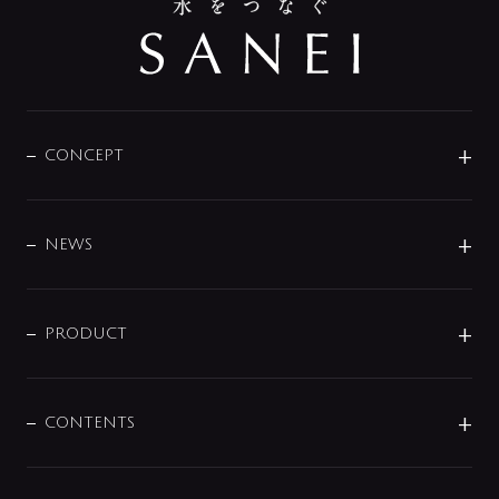
CONCEPT
BRAND
DESIGN
NEWS
ニュースリリース
商品に関して
PRODUCT
展示会
混合栓
企業情報
センサー・タッチ水栓
その他
CONTENTS
セットアイテム
MIZUBA（ミズバ）
予洗い水栓
プレパシュ＋
洗面器・手洗器