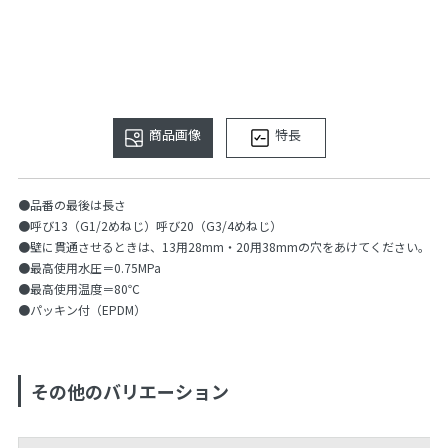
商品画像
特長
●品番の最後は長さ
●呼び13（G1/2めねじ）呼び20（G3/4めねじ）
●壁に貫通させるときは、13用28mm・20用38mmの穴をあけてください。
●最高使用水圧＝0.75MPa
●最高使用温度＝80℃
●パッキン付（EPDM）
その他のバリエーション