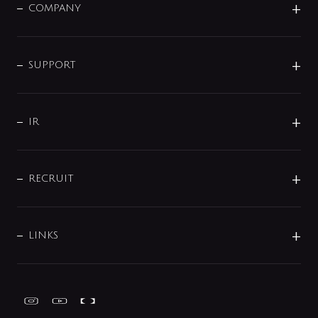
単水栓
COMPANY
みらいエコ住宅2026
事業について
シャワー
企業情報
インテリア・アクセサリー
SMART FINE BUBBLE
ORIGINAL GRAPHIC
企業理念
SUPPORT
分岐
コーポレートメッセージ
水栓部品
水まわり解決帖
サポート
CSR
バルブ
よくあるご質問
じぶんシャワーが見つかる
会社概要
シャワインフォ
IR
配管システム
お問い合わせ
沿革
配管部材
IENI
IR情報
サポートチャット
ブランド・グループ紹介
キッチン周辺用品
IRニュース
データダウンロード
RECRUIT
事業所案内
バス・空調周辺用品
経営情報
節湯水栓・節水水栓について
ショールーム
洗面周辺用品
採用情報
業績・財務情報
環境配慮バルブ登録制度について
水栓金具の製造工程
洗濯機周辺用品
募集要項
IRライブラリ
LINKS
みらいエコ住宅2026事業
トイレ周辺用品
株式情報
類似品・模倣品にご注意ください
ガーデニング周辺用品
Global Site
IRカレンダー
工具
FAQ（IR向け）
ディスクロージャーポリシー