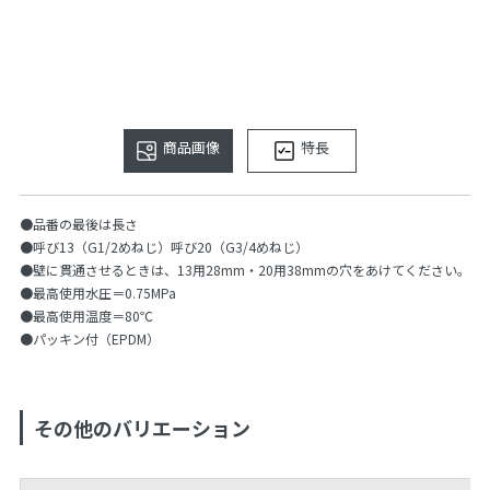
商品画像
特長
●品番の最後は長さ
●呼び13（G1/2めねじ）呼び20（G3/4めねじ）
●壁に貫通させるときは、13用28mm・20用38mmの穴をあけてください。
●最高使用水圧＝0.75MPa
●最高使用温度＝80℃
●パッキン付（EPDM）
その他のバリエーション