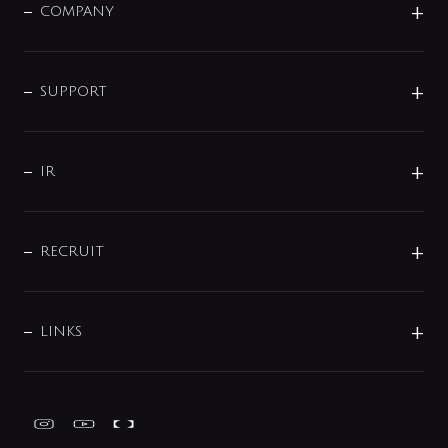
単水栓
COMPANY
みらいエコ住宅2026
事業について
シャワー
企業情報
インテリア・アクセサリー
SMART FINE BUBBLE
ORIGINAL GRAPHIC
企業理念
SUPPORT
分岐
コーポレートメッセージ
水栓部品
水まわり解決帖
サポート
CSR
バルブ
よくあるご質問
じぶんシャワーが見つかる
会社概要
シャワインフォ
IR
配管システム
お問い合わせ
沿革
配管部材
IENI
IR情報
サポートチャット
ブランド・グループ紹介
キッチン周辺用品
IRニュース
データダウンロード
RECRUIT
事業所案内
バス・空調周辺用品
経営情報
節湯水栓・節水水栓について
ショールーム
洗面周辺用品
採用情報
業績・財務情報
環境配慮バルブ登録制度について
水栓金具の製造工程
洗濯機周辺用品
募集要項
IRライブラリ
LINKS
みらいエコ住宅2026事業
トイレ周辺用品
株式情報
類似品・模倣品にご注意ください
ガーデニング周辺用品
Global Site
IRカレンダー
工具
FAQ（IR向け）
ディスクロージャーポリシー