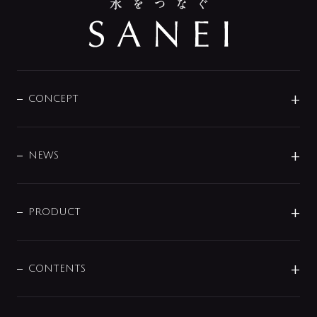
CONCEPT
BRAND
DESIGN
NEWS
ニュースリリース
商品に関して
PRODUCT
展示会
混合栓
企業情報
センサー・タッチ水栓
その他
CONTENTS
セットアイテム
MIZUBA（ミズバ）
予洗い水栓
プレパシュ＋
洗面器・手洗器