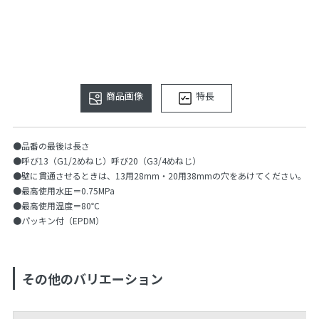
商品画像
特長
●品番の最後は長さ
●呼び13（G1/2めねじ）呼び20（G3/4めねじ）
●壁に貫通させるときは、13用28mm・20用38mmの穴をあけてください。
●最高使用水圧＝0.75MPa
●最高使用温度＝80℃
●パッキン付（EPDM）
その他のバリエーション