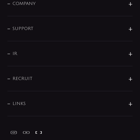
単水栓
COMPANY
みらいエコ住宅2026
事業について
シャワー
企業情報
インテリア・アクセサリー
SMART FINE BUBBLE
ORIGINAL GRAPHIC
企業理念
SUPPORT
分岐
コーポレートメッセージ
水栓部品
水まわり解決帖
サポート
CSR
バルブ
よくあるご質問
じぶんシャワーが見つかる
会社概要
シャワインフォ
IR
配管システム
お問い合わせ
沿革
配管部材
IENI
IR情報
サポートチャット
ブランド・グループ紹介
キッチン周辺用品
IRニュース
データダウンロード
RECRUIT
事業所案内
バス・空調周辺用品
経営情報
節湯水栓・節水水栓について
ショールーム
洗面周辺用品
採用情報
業績・財務情報
環境配慮バルブ登録制度について
水栓金具の製造工程
洗濯機周辺用品
募集要項
IRライブラリ
LINKS
みらいエコ住宅2026事業
トイレ周辺用品
株式情報
類似品・模倣品にご注意ください
ガーデニング周辺用品
Global Site
IRカレンダー
工具
FAQ（IR向け）
ディスクロージャーポリシー