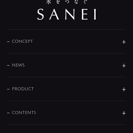
CONCEPT
BRAND
DESIGN
NEWS
ニュースリリース
商品に関して
PRODUCT
展示会
混合栓
企業情報
センサー・タッチ水栓
その他
CONTENTS
セットアイテム
MIZUBA（ミズバ）
予洗い水栓
プレパシュ＋
洗面器・手洗器