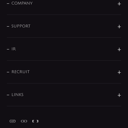
単水栓
COMPANY
みらいエコ住宅2026
事業について
シャワー
企業情報
インテリア・アクセサリー
SMART FINE BUBBLE
ORIGINAL GRAPHIC
企業理念
SUPPORT
分岐
コーポレートメッセージ
水栓部品
水まわり解決帖
サポート
CSR
バルブ
よくあるご質問
じぶんシャワーが見つかる
会社概要
シャワインフォ
IR
配管システム
お問い合わせ
沿革
配管部材
IENI
IR情報
サポートチャット
ブランド・グループ紹介
キッチン周辺用品
IRニュース
データダウンロード
RECRUIT
事業所案内
バス・空調周辺用品
経営情報
節湯水栓・節水水栓について
ショールーム
洗面周辺用品
採用情報
業績・財務情報
環境配慮バルブ登録制度について
水栓金具の製造工程
洗濯機周辺用品
募集要項
IRライブラリ
LINKS
みらいエコ住宅2026事業
トイレ周辺用品
株式情報
類似品・模倣品にご注意ください
ガーデニング周辺用品
Global Site
IRカレンダー
工具
FAQ（IR向け）
ディスクロージャーポリシー