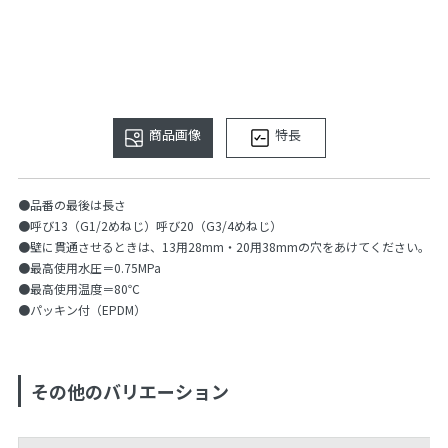
商品画像
特長
●品番の最後は長さ
●呼び13（G1/2めねじ）呼び20（G3/4めねじ）
●壁に貫通させるときは、13用28mm・20用38mmの穴をあけてください。
●最高使用水圧＝0.75MPa
●最高使用温度＝80℃
●パッキン付（EPDM）
その他のバリエーション