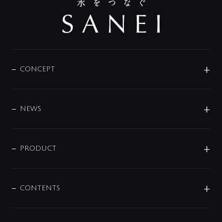
CONCEPT
BRAND
DESIGN
NEWS
ニュースリリース
商品に関して
PRODUCT
展示会
混合栓
企業情報
センサー・タッチ水栓
その他
CONTENTS
セットアイテム
MIZUBA（ミズバ）
予洗い水栓
プレパシュ＋
洗面器・手洗器