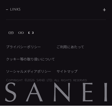
採用情報
業績・財務情報
環境配慮バルブ登録制度について
水栓金具の製造工程
洗濯機周辺用品
募集要項
IRライブラリ
LINKS
みらいエコ住宅2026事業
トイレ周辺用品
株式情報
類似品・模倣品にご注意ください
ガーデニング周辺用品
Global Site
IRカレンダー
工具
FAQ（IR向け）
ディスクロージャーポリシー
免責事項
プライバシーポリシー
ご利用にあたって
IRに関するお問い合わせ
電子公告
クッキー等の取り扱いについて
ソーシャルメディアポリシー
サイトマップ
Copyright
©2026 SANEI LTD.
All rights reserved.