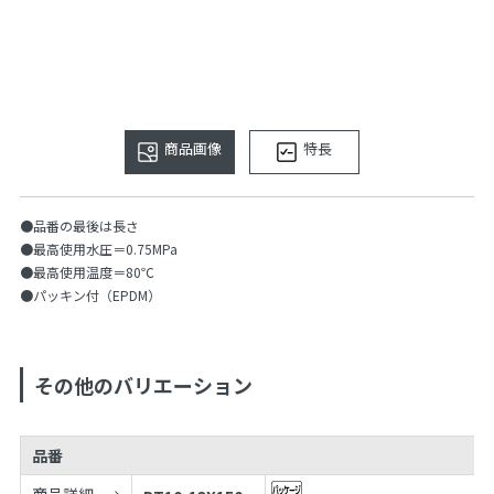
商品画像
特長
●品番の最後は長さ
●最高使用水圧＝0.75MPa
●最高使用温度＝80℃
●パッキン付（EPDM）
その他のバリエーション
品番
商品詳細