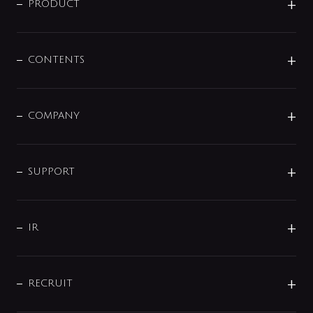
商品に関して
PRODUCT
展示会
混合栓
企業情報
センサー・タッチ水栓
その他
CONTENTS
セットアイテム
MIZUBA（ミズバ）
予洗い水栓
プレパシュ＋
洗面器・手洗器
単水栓
COMPANY
みらいエコ住宅2026
事業について
シャワー
企業情報
インテリア・アクセサリー
SMART FINE BUBBLE
ORIGINAL GRAPHIC
企業理念
SUPPORT
分岐
コーポレートメッセージ
水栓部品
水まわり解決帖
サポート
CSR
バルブ
よくあるご質問
じぶんシャワーが見つかる
会社概要
シャワインフォ
IR
配管システム
お問い合わせ
沿革
配管部材
IENI
IR情報
サポートチャット
ブランド・グループ紹介
キッチン周辺用品
IRニュース
データダウンロード
RECRUIT
事業所案内
バス・空調周辺用品
経営情報
節湯水栓・節水水栓について
ショールーム
洗面周辺用品