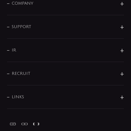
単水栓
COMPANY
みらいエコ住宅2026
事業について
シャワー
企業情報
インテリア・アクセサリー
SMART FINE BUBBLE
ORIGINAL GRAPHIC
企業理念
SUPPORT
分岐
コーポレートメッセージ
水栓部品
水まわり解決帖
サポート
CSR
バルブ
よくあるご質問
じぶんシャワーが見つかる
会社概要
シャワインフォ
IR
配管システム
お問い合わせ
沿革
配管部材
IENI
IR情報
サポートチャット
ブランド・グループ紹介
キッチン周辺用品
IRニュース
データダウンロード
RECRUIT
事業所案内
バス・空調周辺用品
経営情報
節湯水栓・節水水栓について
ショールーム
洗面周辺用品
採用情報
業績・財務情報
環境配慮バルブ登録制度について
水栓金具の製造工程
洗濯機周辺用品
募集要項
IRライブラリ
LINKS
みらいエコ住宅2026事業
トイレ周辺用品
株式情報
類似品・模倣品にご注意ください
ガーデニング周辺用品
Global Site
IRカレンダー
工具
FAQ（IR向け）
ディスクロージャーポリシー