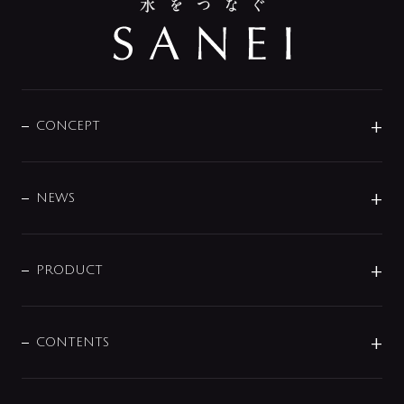
CONCEPT
BRAND
DESIGN
NEWS
ニュースリリース
商品に関して
PRODUCT
展示会
混合栓
企業情報
センサー・タッチ水栓
その他
CONTENTS
セットアイテム
MIZUBA（ミズバ）
予洗い水栓
プレパシュ＋
洗面器・手洗器