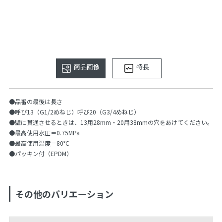
商品画像
特長
●品番の最後は長さ
●呼び13（G1/2めねじ）呼び20（G3/4めねじ）
●壁に貫通させるときは、13用28mm・20用38mmの穴をあけてください。
●最高使用水圧＝0.75MPa
●最高使用温度＝80℃
●パッキン付（EPDM）
その他のバリエーション