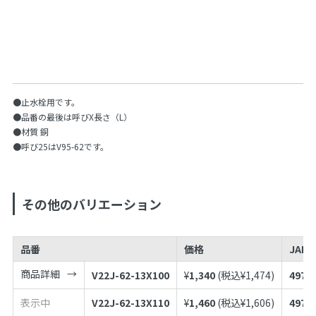
●止水栓用です。
●品番の最後は呼びX長さ（L）
●材質 銅
●呼び25はV95-62です。
その他のバリエーション
品番
価格
JAN
商品詳細
V22J-62-13X100
¥
1,340
(税込¥
1,474
)
4973
表示中
V22J-62-13X110
¥
1,460
(税込¥
1,606
)
4973