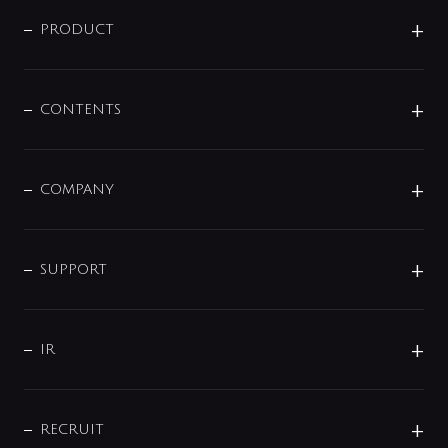
ニュースリリース
商品に関して
PRODUCT
展示会
混合栓
企業情報
センサー・タッチ水栓
その他
CONTENTS
セットアイテム
MIZUBA（ミズバ）
予洗い水栓
プレパシュ＋
洗面器・手洗器
単水栓
COMPANY
みらいエコ住宅2026
事業について
シャワー
企業情報
インテリア・アクセサリー
SMART FINE BUBBLE
ORIGINAL GRAPHIC
企業理念
SUPPORT
分岐
コーポレートメッセージ
水栓部品
水まわり解決帖
サポート
CSR
バルブ
よくあるご質問
じぶんシャワーが見つかる
会社概要
シャワインフォ
IR
配管システム
お問い合わせ
沿革
配管部材
IENI
IR情報
サポートチャット
ブランド・グループ紹介
キッチン周辺用品
IRニュース
データダウンロード
RECRUIT
事業所案内
バス・空調周辺用品