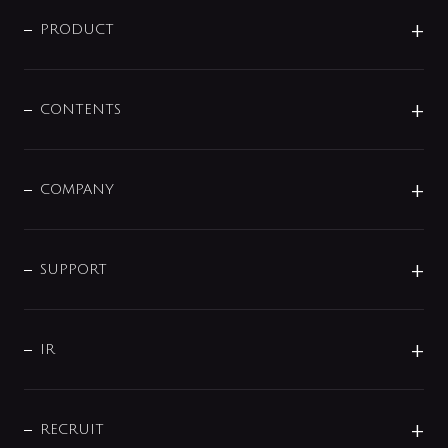
ニュースリリース
商品に関して
PRODUCT
展示会
混合栓
企業情報
センサー・タッチ水栓
その他
CONTENTS
セットアイテム
MIZUBA（ミズバ）
予洗い水栓
プレパシュ＋
洗面器・手洗器
単水栓
COMPANY
みらいエコ住宅2026
事業について
シャワー
企業情報
インテリア・アクセサリー
SMART FINE BUBBLE
ORIGINAL GRAPHIC
企業理念
SUPPORT
分岐
コーポレートメッセージ
水栓部品
水まわり解決帖
サポート
CSR
バルブ
よくあるご質問
じぶんシャワーが見つかる
会社概要
シャワインフォ
IR
配管システム
お問い合わせ
沿革
配管部材
IENI
IR情報
サポートチャット
ブランド・グループ紹介
キッチン周辺用品
IRニュース
データダウンロード
RECRUIT
事業所案内
バス・空調周辺用品