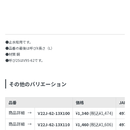
●止水栓用です。
●品番の最後は呼びX長さ（L）
●材質 銅
●呼び25はV95-62です。
その他のバリエーション
品番
価格
JAN
商品詳細
V22J-62-13X100
¥
1,340
(税込¥
1,474
)
4973
商品詳細
V22J-62-13X110
¥
1,460
(税込¥
1,606
)
4973