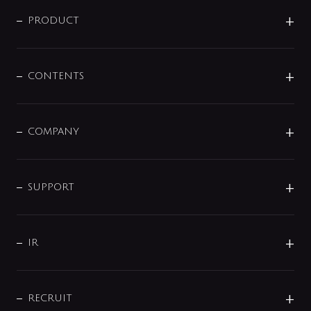
ニュースリリース
商品に関して
PRODUCT
展示会
混合栓
企業情報
センサー・タッチ水栓
その他
CONTENTS
セットアイテム
MIZUBA（ミズバ）
予洗い水栓
プレパシュ＋
洗面器・手洗器
単水栓
COMPANY
みらいエコ住宅2026
事業について
シャワー
企業情報
インテリア・アクセサリー
SMART FINE BUBBLE
ORIGINAL GRAPHIC
企業理念
SUPPORT
分岐
コーポレートメッセージ
水栓部品
水まわり解決帖
サポート
CSR
バルブ
よくあるご質問
じぶんシャワーが見つかる
会社概要
シャワインフォ
IR
配管システム
お問い合わせ
沿革
配管部材
IENI
IR情報
サポートチャット
ブランド・グループ紹介
キッチン周辺用品
IRニュース
データダウンロード
RECRUIT
事業所案内
バス・空調周辺用品