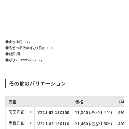
●止水栓用です。
●品番の最後は呼びX長さ（L）
●材質 銅
●呼び25はV95-62です。
その他のバリエーション
品番
価格
JAN
商品詳細
V22J-62-13X100
¥
1,340
(税込¥
1,474
)
4973
商品詳細
V22J-62-13X110
¥
1,460
(税込¥
1,606
)
4973