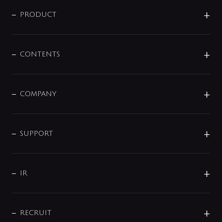
ニュースリリース
商品に関して
PRODUCT
展示会
混合栓
企業情報
センサー・タッチ水栓
その他
CONTENTS
セットアイテム
MIZUBA（ミズバ）
予洗い水栓
プレパシュ＋
洗面器・手洗器
単水栓
COMPANY
みらいエコ住宅2026
事業について
シャワー
企業情報
インテリア・アクセサリー
SMART FINE BUBBLE
ORIGINAL GRAPHIC
企業理念
SUPPORT
分岐
コーポレートメッセージ
水栓部品
水まわり解決帖
サポート
CSR
バルブ
よくあるご質問
じぶんシャワーが見つかる
会社概要
シャワインフォ
IR
配管システム
お問い合わせ
沿革
配管部材
IENI
IR情報
サポートチャット
ブランド・グループ紹介
キッチン周辺用品
IRニュース
データダウンロード
RECRUIT
事業所案内
バス・空調周辺用品