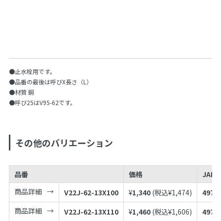
●止水栓用です。
●品番の最後は呼びX長さ（L）
●材質 銅
●呼び25はV95-62です。
その他のバリエーション
品番
価格
JAN
商品詳細
V22J-62-13X100
¥
1,340
(税込¥
1,474
)
4973
商品詳細
V22J-62-13X110
¥
1,460
(税込¥
1,606
)
4973