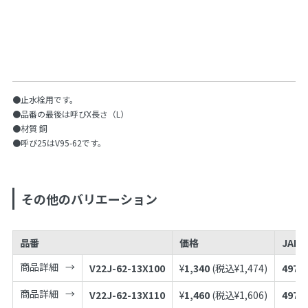
●止水栓用です。
●品番の最後は呼びX長さ（L）
●材質 銅
●呼び25はV95-62です。
その他のバリエーション
品番
価格
JAN
商品詳細
V22J-62-13X100
¥
1,340
(税込¥
1,474
)
4973
商品詳細
V22J-62-13X110
¥
1,460
(税込¥
1,606
)
4973