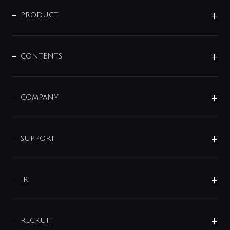
ニュースリリース
商品に関して
PRODUCT
展示会
混合栓
企業情報
センサー・タッチ水栓
その他
CONTENTS
セットアイテム
MIZUBA（ミズバ）
予洗い水栓
プレパシュ＋
洗面器・手洗器
単水栓
COMPANY
みらいエコ住宅2026
事業について
シャワー
企業情報
インテリア・アクセサリー
SMART FINE BUBBLE
ORIGINAL GRAPHIC
企業理念
SUPPORT
分岐
コーポレートメッセージ
水栓部品
水まわり解決帖
サポート
CSR
バルブ
よくあるご質問
じぶんシャワーが見つかる
会社概要
シャワインフォ
IR
配管システム
お問い合わせ
沿革
配管部材
IENI
IR情報
サポートチャット
ブランド・グループ紹介
キッチン周辺用品
IRニュース
データダウンロード
RECRUIT
事業所案内
バス・空調周辺用品