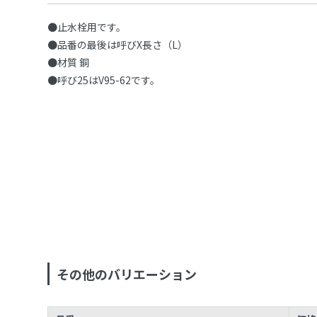
●止水栓用です。
●品番の最後は呼びX長さ（L）
●材質 銅
●呼び25はV95-62です。
その他のバリエーション