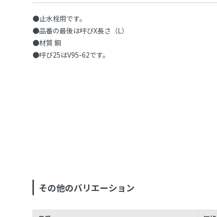
●止水栓用です。
●品番の最後は呼びX長さ（L）
●材質 銅
●呼び25はV95-62です。
その他のバリエーション