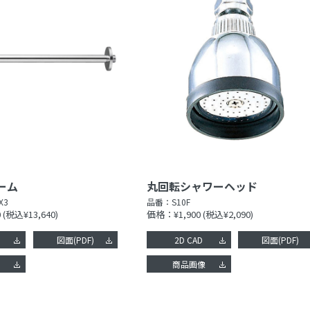
ーム
丸回転シャワーヘッド
X3
品番：
S10F
0
(税込¥13,640)
価格：¥1,900
(税込¥2,090)
図面(PDF)
2D CAD
図面(PDF)
像
商品画像