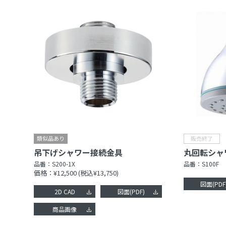
吊下げシャワー接続金具
丸回転シャ
品番：
S200-1X
品番：
S100F
価格：¥12,500
(税込¥13,750)
図面(PDF
2D CAD
図面(PDF)
商品画像