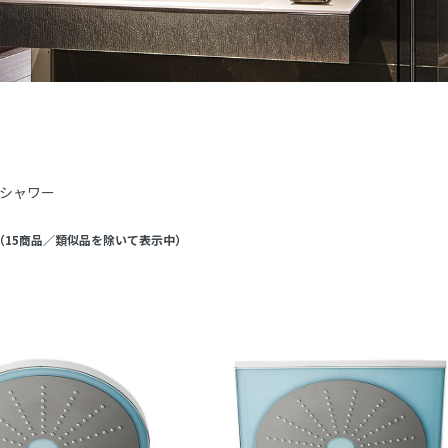
シャワー
（
15
商品
／類似品を除いて表示中
）