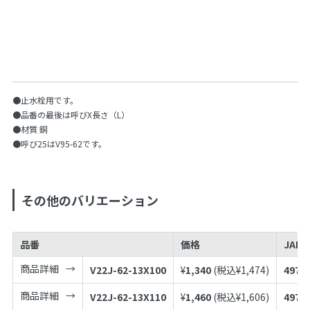
●止水栓用です。
●品番の最後は呼びX長さ（L）
●材質 銅
●呼び25はV95-62です。
その他のバリエーション
品番
価格
JAN
商品詳細
V22J-62-13X100
¥
1,340
(税込¥
1,474
)
4973
商品詳細
V22J-62-13X110
¥
1,460
(税込¥
1,606
)
4973