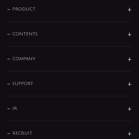
ニュースリリース
商品に関して
PRODUCT
展示会
混合栓
企業情報
センサー・タッチ水栓
その他
CONTENTS
セットアイテム
MIZUBA（ミズバ）
予洗い水栓
プレパシュ＋
洗面器・手洗器
単水栓
COMPANY
みらいエコ住宅2026
事業について
シャワー
企業情報
インテリア・アクセサリー
SMART FINE BUBBLE
ORIGINAL GRAPHIC
企業理念
SUPPORT
分岐
コーポレートメッセージ
水栓部品
水まわり解決帖
サポート
CSR
バルブ
よくあるご質問
じぶんシャワーが見つかる
会社概要
シャワインフォ
IR
配管システム
お問い合わせ
沿革
配管部材
IENI
IR情報
サポートチャット
ブランド・グループ紹介
キッチン周辺用品
IRニュース
データダウンロード
RECRUIT
事業所案内
バス・空調周辺用品