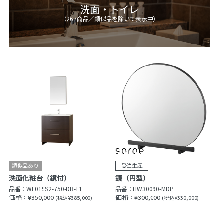
洗面・トイレ
（
267
商品
／類似品を除いて表示中
）
洗面化粧台（鏡付）
鏡（円型）
品番：
WF019S2-750-DB-T1
品番：
HW30090-MDP
価格：¥350,000
価格：¥300,000
(税込¥385,000)
(税込¥330,000)