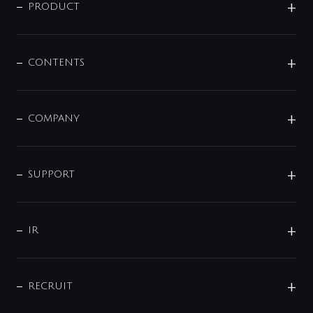
商品に関して
PRODUCT
展示会
混合栓
企業情報
センサー・タッチ水栓
その他
CONTENTS
セットアイテム
MIZUBA（ミズバ）
予洗い水栓
プレパシュ＋
洗面器・手洗器
単水栓
COMPANY
みらいエコ住宅2026
事業について
シャワー
企業情報
インテリア・アクセサリー
SMART FINE BUBBLE
ORIGINAL GRAPHIC
企業理念
SUPPORT
分岐
コーポレートメッセージ
水栓部品
水まわり解決帖
サポート
CSR
バルブ
よくあるご質問
じぶんシャワーが見つかる
会社概要
シャワインフォ
IR
配管システム
お問い合わせ
沿革
配管部材
IENI
IR情報
サポートチャット
ブランド・グループ紹介
キッチン周辺用品
IRニュース
データダウンロード
RECRUIT
事業所案内
バス・空調周辺用品
経営情報
節湯水栓・節水水栓について
ショールーム
洗面周辺用品