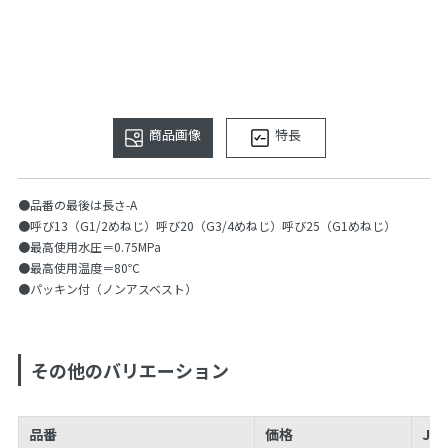
商品画像
特長
●品番の最後は長さ-A
●呼び13（G1/2めねじ）呼び20（G3/4めねじ）呼び25（G1めねじ）
●最高使用水圧＝0.75MPa
●最高使用温度＝80℃
●パッキン付（ノンアスベスト）
その他のバリエーション
品番
価格
JA