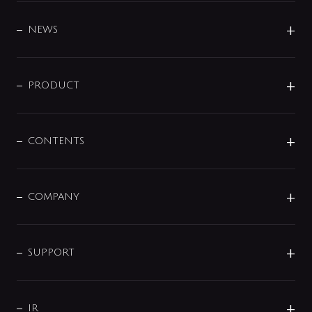
BRAND
DESIGN
NEWS
ニュースリリース
商品に関して
PRODUCT
展示会
混合栓
企業情報
センサー・タッチ水栓
その他
CONTENTS
セットアイテム
MIZUBA（ミズバ）
予洗い水栓
プレパシュ＋
洗面器・手洗器
単水栓
COMPANY
みらいエコ住宅2026
事業について
シャワー
企業情報
インテリア・アクセサリー
SMART FINE BUBBLE
ORIGINAL GRAPHIC
企業理念
SUPPORT
分岐
コーポレートメッセージ
水栓部品
水まわり解決帖
サポート
CSR
バルブ
よくあるご質問
じぶんシャワーが見つかる
会社概要
シャワインフォ
IR
配管システム