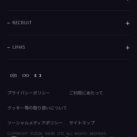
お問い合わせ
沿革
配管部材
IENI
IR情報
サポートチャット
ブランド・グループ紹介
キッチン周辺用品
IRニュース
データダウンロード
RECRUIT
事業所案内
バス・空調周辺用品
経営情報
節湯水栓・節水水栓について
ショールーム
洗面周辺用品
採用情報
業績・財務情報
環境配慮バルブ登録制度について
水栓金具の製造工程
洗濯機周辺用品
募集要項
IRライブラリ
LINKS
みらいエコ住宅2026事業
トイレ周辺用品
株式情報
類似品・模倣品にご注意ください
ガーデニング周辺用品
Global Site
IRカレンダー
工具
FAQ（IR向け）
ディスクロージャーポリシー
免責事項
プライバシーポリシー
ご利用にあたって
IRに関するお問い合わせ
電子公告
クッキー等の取り扱いについて
ソーシャルメディアポリシー
サイトマップ
Copyright
©2026 SANEI LTD.
All rights reserved.