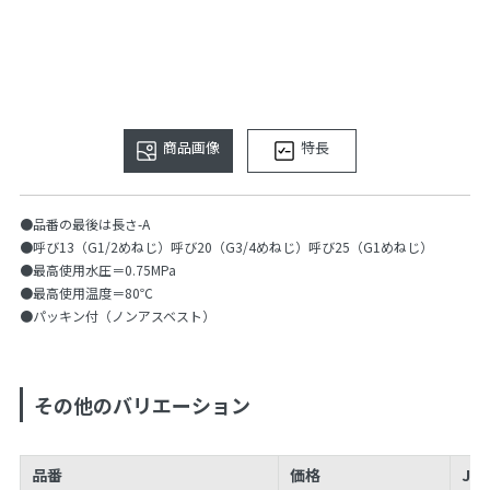
商品画像
特長
●品番の最後は長さ-A
●呼び13（G1/2めねじ）呼び20（G3/4めねじ）呼び25（G1めねじ）
●最高使用水圧＝0.75MPa
●最高使用温度＝80℃
●パッキン付（ノンアスベスト）
その他のバリエーション
品番
価格
JA