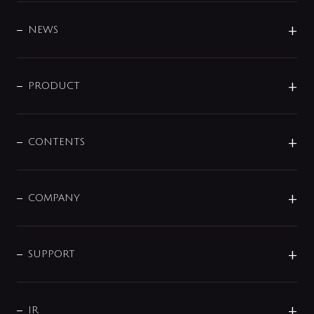
BRAND
DESIGN
NEWS
ニュースリリース
商品に関して
PRODUCT
展示会
混合栓
企業情報
センサー・タッチ水栓
その他
CONTENTS
セットアイテム
MIZUBA（ミズバ）
予洗い水栓
プレパシュ＋
洗面器・手洗器
単水栓
COMPANY
みらいエコ住宅2026
事業について
シャワー
企業情報
インテリア・アクセサリー
SMART FINE BUBBLE
ORIGINAL GRAPHIC
企業理念
SUPPORT
分岐
コーポレートメッセージ
水栓部品
水まわり解決帖
サポート
CSR
バルブ
よくあるご質問
じぶんシャワーが見つかる
会社概要
シャワインフォ
IR
配管システム