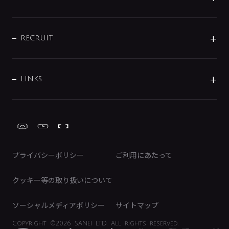
お問い合わせ
沿革
配管部材
IENI
IR情報
サポートチャット
ブランド・グループ紹介
キッチン周辺用品
IRニュース
データダウンロード
RECRUIT
事業所案内
バス・空調周辺用品
経営情報
節湯水栓・節水水栓について
ショールーム
洗面周辺用品
採用情報
業績・財務情報
環境配慮バルブ登録制度について
水栓金具の製造工程
洗濯機周辺用品
募集要項
IRライブラリ
LINKS
みらいエコ住宅2026事業
トイレ周辺用品
株式情報
類似品・模倣品にご注意ください
ガーデニング周辺用品
Global Site
IRカレンダー
工具
FAQ（IR向け）
ディスクロージャーポリシー
免責事項
プライバシーポリシー
ご利用にあたって
IRに関するお問い合わせ
電子公告
クッキー等の取り扱いについて
ソーシャルメディアポリシー
サイトマップ
Copyright
©2026 SANEI LTD.
All rights reserved.