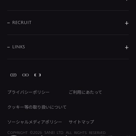
お問い合わせ
沿革
配管部材
IENI
IR情報
サポートチャット
ブランド・グループ紹介
キッチン周辺用品
IRニュース
データダウンロード
RECRUIT
事業所案内
バス・空調周辺用品
経営情報
節湯水栓・節水水栓について
ショールーム
洗面周辺用品
採用情報
業績・財務情報
環境配慮バルブ登録制度について
水栓金具の製造工程
洗濯機周辺用品
募集要項
IRライブラリ
LINKS
みらいエコ住宅2026事業
トイレ周辺用品
株式情報
類似品・模倣品にご注意ください
ガーデニング周辺用品
Global Site
IRカレンダー
工具
FAQ（IR向け）
ディスクロージャーポリシー
免責事項
プライバシーポリシー
ご利用にあたって
IRに関するお問い合わせ
電子公告
クッキー等の取り扱いについて
ソーシャルメディアポリシー
サイトマップ
Copyright
©2026 SANEI LTD.
All rights reserved.