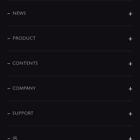
BRAND
DESIGN
NEWS
ニュースリリース
商品に関して
PRODUCT
展示会
混合栓
企業情報
センサー・タッチ水栓
その他
CONTENTS
セットアイテム
MIZUBA（ミズバ）
予洗い水栓
プレパシュ＋
洗面器・手洗器
単水栓
COMPANY
みらいエコ住宅2026
事業について
シャワー
企業情報
インテリア・アクセサリー
SMART FINE BUBBLE
ORIGINAL GRAPHIC
企業理念
SUPPORT
分岐
コーポレートメッセージ
水栓部品
水まわり解決帖
サポート
CSR
バルブ
よくあるご質問
じぶんシャワーが見つかる
会社概要
シャワインフォ
IR
配管システム