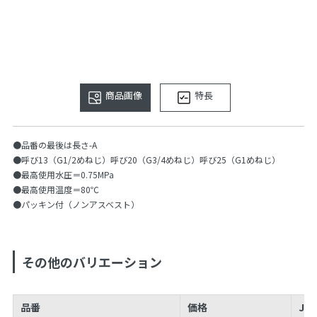
商品画像
特長
●品番の最後は長さ-A
●呼び13（G1/2めねじ）呼び20（G3/4めねじ）呼び25（G1めねじ）
●最高使用水圧＝0.75MPa
●最高使用温度＝80℃
●パッキン付（ノンアスベスト）
その他のバリエーション
品番
価格
JA