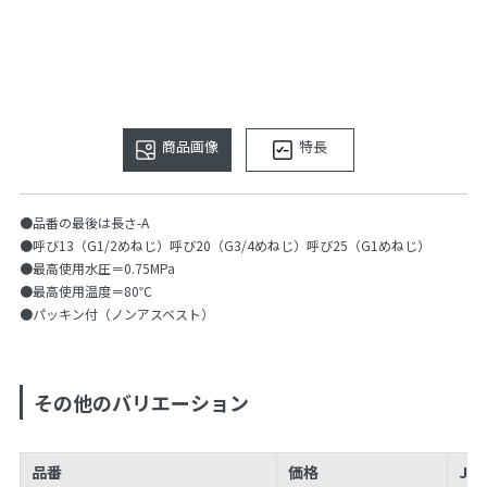
商品画像
特長
●品番の最後は長さ-A
●呼び13（G1/2めねじ）呼び20（G3/4めねじ）呼び25（G1めねじ）
●最高使用水圧＝0.75MPa
●最高使用温度＝80℃
●パッキン付（ノンアスベスト）
その他のバリエーション
品番
価格
JA