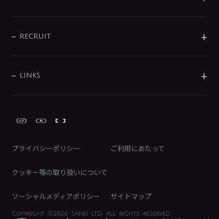
お問い合わせ
沿革
配管部材
IENI
IR情報
サポートチャット
ブランド・グループ紹介
キッチン周辺用品
IRニュース
データダウンロード
RECRUIT
事業所案内
バス・空調周辺用品
経営情報
節湯水栓・節水水栓について
ショールーム
洗面周辺用品
採用情報
業績・財務情報
環境配慮バルブ登録制度について
水栓金具の製造工程
洗濯機周辺用品
募集要項
IRライブラリ
LINKS
みらいエコ住宅2026事業
トイレ周辺用品
株式情報
類似品・模倣品にご注意ください
ガーデニング周辺用品
Global Site
IRカレンダー
工具
FAQ（IR向け）
ディスクロージャーポリシー
免責事項
プライバシーポリシー
ご利用にあたって
IRに関するお問い合わせ
電子公告
クッキー等の取り扱いについて
ソーシャルメディアポリシー
サイトマップ
Copyright
©2026 SANEI LTD.
All rights reserved.