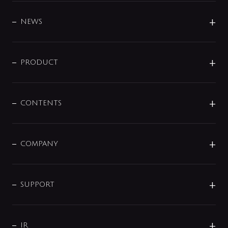
BRAND
DESIGN
NEWS
ニュースリリース
商品に関して
PRODUCT
展示会
混合栓
企業情報
センサー・タッチ水栓
その他
CONTENTS
セットアイテム
MIZUBA（ミズバ）
予洗い水栓
プレパシュ＋
洗面器・手洗器
単水栓
COMPANY
みらいエコ住宅2026
事業について
シャワー
企業情報
インテリア・アクセサリー
SMART FINE BUBBLE
ORIGINAL GRAPHIC
企業理念
SUPPORT
分岐
コーポレートメッセージ
水栓部品
水まわり解決帖
サポート
CSR
バルブ
よくあるご質問
じぶんシャワーが見つかる
会社概要
シャワインフォ
IR
配管システム