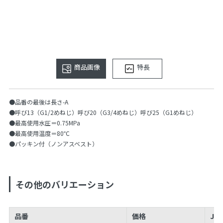
商品画像
特長
●品番の最後は長さ-A
●呼び13（G1/2めねじ）呼び20（G3/4めねじ）呼び25（G1めねじ）
●最高使用水圧＝0.75MPa
●最高使用温度＝80℃
●パッキン付（ノンアスベスト）
その他のバリエーション
品番
価格
JA