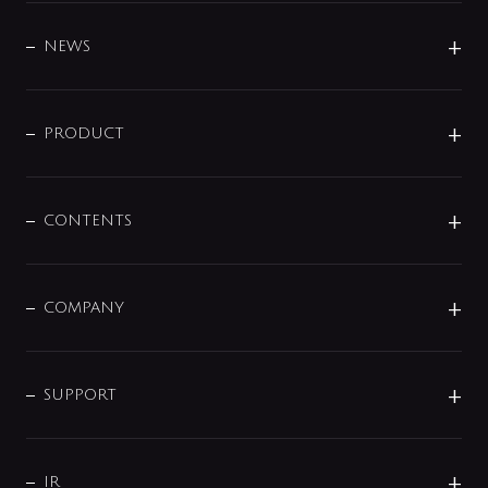
BRAND
DESIGN
NEWS
ニュースリリース
商品に関して
PRODUCT
展示会
混合栓
企業情報
センサー・タッチ水栓
その他
CONTENTS
セットアイテム
MIZUBA（ミズバ）
予洗い水栓
プレパシュ＋
洗面器・手洗器
単水栓
COMPANY
みらいエコ住宅2026
事業について
シャワー
企業情報
インテリア・アクセサリー
SMART FINE BUBBLE
ORIGINAL GRAPHIC
企業理念
SUPPORT
分岐
コーポレートメッセージ
水栓部品
水まわり解決帖
サポート
CSR
バルブ
よくあるご質問
じぶんシャワーが見つかる
会社概要
シャワインフォ
IR
配管システム