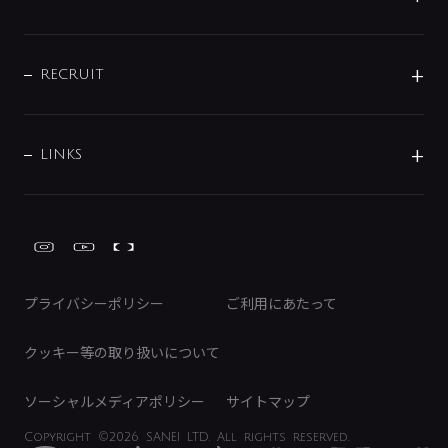
お問い合わせ
沿革
配管部材
IENI
IR情報
サポートチャット
ブランド・グループ紹介
キッチン周辺用品
IRニュース
データダウンロード
RECRUIT
事業所案内
バス・空調周辺用品
経営情報
節湯水栓・節水水栓について
ショールーム
洗面周辺用品
採用情報
業績・財務情報
環境配慮バルブ登録制度について
水栓金具の製造工程
洗濯機周辺用品
募集要項
IRライブラリ
LINKS
みらいエコ住宅2026事業
トイレ周辺用品
株式情報
類似品・模倣品にご注意ください
ガーデニング周辺用品
Global Site
IRカレンダー
工具
FAQ（IR向け）
ディスクロージャーポリシー
免責事項
プライバシーポリシー
ご利用にあたって
IRに関するお問い合わせ
電子公告
クッキー等の取り扱いについて
ソーシャルメディアポリシー
サイトマップ
Copyright
©2026 SANEI LTD.
All rights reserved.