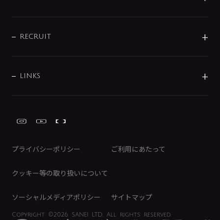
お問い合わせ
沿革
配管部材
IENI
IR情報
サポートチャット
ブランド・グループ紹介
キッチン周辺用品
IRニュース
データダウンロード
RECRUIT
事業所案内
バス・空調周辺用品
経営情報
節湯水栓・節水水栓について
ショールーム
洗面周辺用品
採用情報
業績・財務情報
環境配慮バルブ登録制度について
水栓金具の製造工程
洗濯機周辺用品
募集要項
IRライブラリ
LINKS
みらいエコ住宅2026事業
トイレ周辺用品
株式情報
類似品・模倣品にご注意ください
ガーデニング周辺用品
Global Site
IRカレンダー
工具
FAQ（IR向け）
ディスクロージャーポリシー
免責事項
プライバシーポリシー
ご利用にあたって
IRに関するお問い合わせ
電子公告
クッキー等の取り扱いについて
ソーシャルメディアポリシー
サイトマップ
Copyright
©2026 SANEI LTD.
All rights reserved.