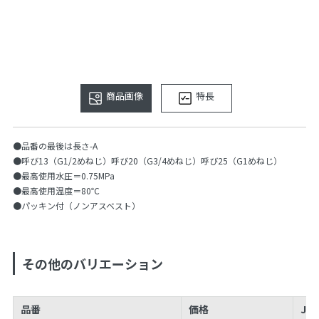
商品画像
特長
●品番の最後は長さ-A
●呼び13（G1/2めねじ）呼び20（G3/4めねじ）呼び25（G1めねじ）
●最高使用水圧＝0.75MPa
●最高使用温度＝80℃
●パッキン付（ノンアスベスト）
その他のバリエーション
品番
価格
JA