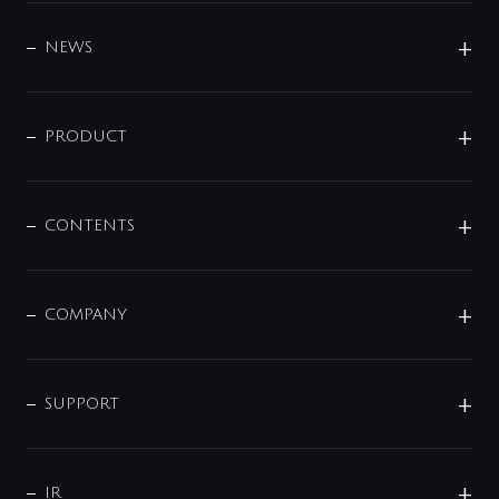
BRAND
DESIGN
NEWS
ニュースリリース
商品に関して
PRODUCT
展示会
混合栓
企業情報
センサー・タッチ水栓
その他
CONTENTS
セットアイテム
MIZUBA（ミズバ）
予洗い水栓
プレパシュ＋
洗面器・手洗器
単水栓
COMPANY
みらいエコ住宅2026
事業について
シャワー
企業情報
インテリア・アクセサリー
SMART FINE BUBBLE
ORIGINAL GRAPHIC
企業理念
SUPPORT
分岐
コーポレートメッセージ
水栓部品
水まわり解決帖
サポート
CSR
バルブ
よくあるご質問
じぶんシャワーが見つかる
会社概要
シャワインフォ
IR
配管システム