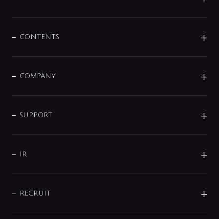
展示会
混合栓
企業情報
センサー・タッチ水栓
その他
CONTENTS
セットアイテム
MIZUBA（ミズバ）
予洗い水栓
プレパシュ＋
洗面器・手洗器
単水栓
COMPANY
みらいエコ住宅2026
事業について
シャワー
企業情報
インテリア・アクセサリー
SMART FINE BUBBLE
ORIGINAL GRAPHIC
企業理念
SUPPORT
分岐
コーポレートメッセージ
水栓部品
水まわり解決帖
サポート
CSR
バルブ
よくあるご質問
じぶんシャワーが見つかる
会社概要
シャワインフォ
IR
配管システム
お問い合わせ
沿革
配管部材
IENI
IR情報
サポートチャット
ブランド・グループ紹介
キッチン周辺用品
IRニュース
データダウンロード
RECRUIT
事業所案内
バス・空調周辺用品
経営情報
節湯水栓・節水水栓について
ショールーム
洗面周辺用品