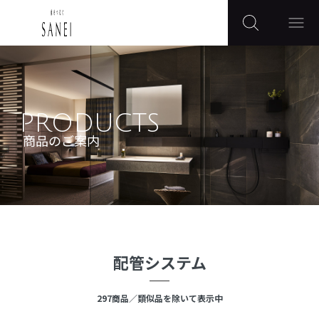
PRODUCTS
商品のご案内
配管システム
297
商品
／類似品を除いて表示中