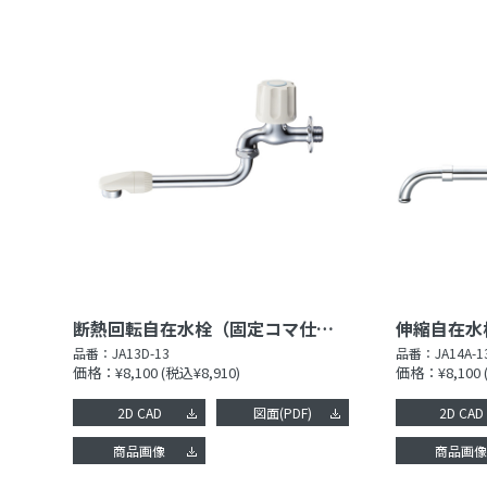
断熱回転自在水栓（固定コマ仕様）［共用形］
品番：
JA13D-13
品番：
JA14A-1
価格：¥8,100
(税込¥8,910)
価格：¥8,100
2D CAD
図面(PDF)
2D CAD
商品画像
商品画