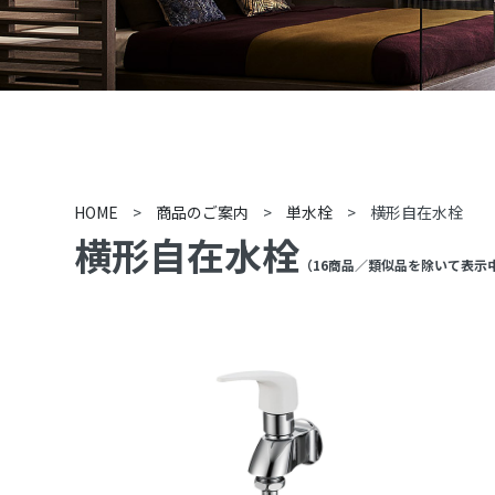
HOME
>
商品のご案内
>
単水栓
>
横形自在水栓
横形自在水栓
（
16
商品
／類似品を除いて表示