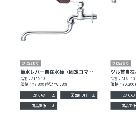
節水レバー自在水栓（固定コマ仕様）［共用形］
品番：
A130-13
品番：
A16J-13
価格：¥7,800
(税込¥8,580)
価格：¥9,200
2D CAD
図面(PDF)
2D CAD
商品画像
商品画