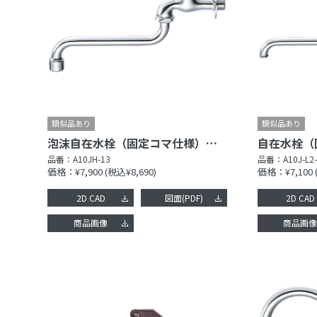
泡沫自在水栓（固定コマ仕様）［共用形］
品番：
A10JH-13
品番：
A10J-L2
価格：¥7,900
(税込¥8,690)
価格：¥7,100
2D CAD
図面(PDF)
2D CAD
商品画像
商品画