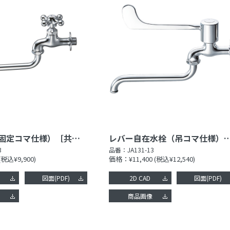
自在水栓（固定コマ仕様）［共用形］
レバー自在水栓（吊コマ仕様）
3
品番：
JA131-13
(税込¥9,900)
価格：¥11,400
(税込¥12,540)
図面(PDF)
2D CAD
図面(PDF)
像
商品画像