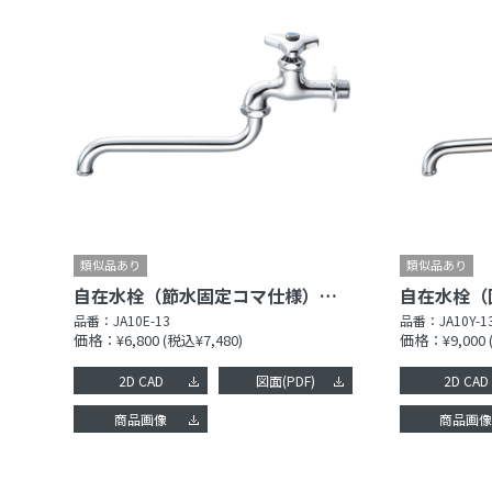
自在水栓（節水固定コマ仕様）［共用形］
品番：
JA10E-13
品番：
JA10Y-1
価格：¥6,800
(税込¥7,480)
価格：¥9,000
2D CAD
図面(PDF)
2D CAD
商品画像
商品画