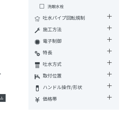
洗眼水栓
吐水パイプ回転規制
施工方法
電子制御
特長
吐水方式
）［共用形］
取付位置
ハンドル操作/形状
価格帯