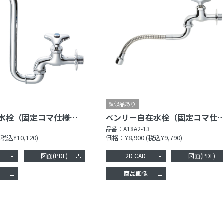
ツル首自在水栓（固定コマ仕様）［共用形］
ベンリー自在水栓（固定コマ仕様
品番：
A18A2-13
(税込¥10,120)
価格：¥8,900
(税込¥9,790)
図面(PDF)
2D CAD
図面(PDF)
像
商品画像