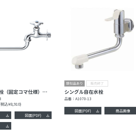
伸縮自在水栓（固定コマ仕様）［共用形］
シングル自在水栓
3
品番：
A1070-13
(税込¥8,910)
図面(PDF)
商品画像
図面(PDF)
像