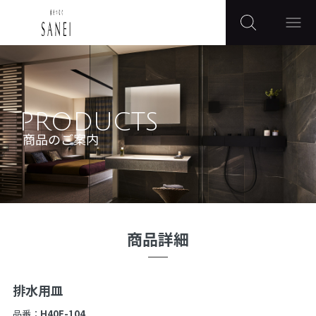
PRODUCTS
商品のご案内
商品詳細
排水用皿
品番：
H40F-104