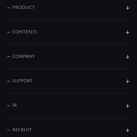
商品に関して
PRODUCT
展示会
混合栓
企業情報
センサー・タッチ水栓
その他
CONTENTS
セットアイテム
MIZUBA（ミズバ）
予洗い水栓
プレパシュ＋
洗面器・手洗器
単水栓
COMPANY
みらいエコ住宅2026
事業について
シャワー
企業情報
インテリア・アクセサリー
SMART FINE BUBBLE
ORIGINAL GRAPHIC
企業理念
SUPPORT
分岐
コーポレートメッセージ
水栓部品
水まわり解決帖
サポート
CSR
バルブ
よくあるご質問
じぶんシャワーが見つかる
会社概要
シャワインフォ
IR
配管システム
お問い合わせ
沿革
配管部材
IENI
IR情報
サポートチャット
ブランド・グループ紹介
キッチン周辺用品
IRニュース
データダウンロード
RECRUIT
事業所案内
バス・空調周辺用品