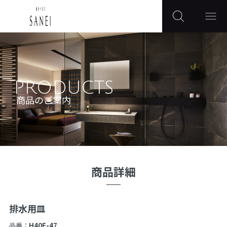
PRODUCTS
商品のご案内
商品詳細
排水用皿
品番：
H40F-47