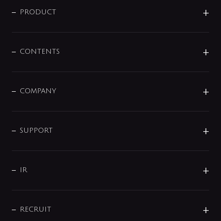
商品に関して
PRODUCT
展示会
混合栓
企業情報
センサー・タッチ水栓
その他
CONTENTS
セットアイテム
MIZUBA（ミズバ）
予洗い水栓
プレパシュ＋
洗面器・手洗器
単水栓
COMPANY
みらいエコ住宅2026
事業について
シャワー
企業情報
インテリア・アクセサリー
SMART FINE BUBBLE
ORIGINAL GRAPHIC
企業理念
SUPPORT
分岐
コーポレートメッセージ
水栓部品
水まわり解決帖
サポート
CSR
バルブ
よくあるご質問
じぶんシャワーが見つかる
会社概要
シャワインフォ
IR
配管システム
お問い合わせ
沿革
配管部材
IENI
IR情報
サポートチャット
ブランド・グループ紹介
キッチン周辺用品
IRニュース
データダウンロード
RECRUIT
事業所案内
バス・空調周辺用品