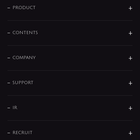
商品に関して
PRODUCT
展示会
混合栓
企業情報
センサー・タッチ水栓
その他
CONTENTS
セットアイテム
MIZUBA（ミズバ）
予洗い水栓
プレパシュ＋
洗面器・手洗器
単水栓
COMPANY
みらいエコ住宅2026
事業について
シャワー
企業情報
インテリア・アクセサリー
SMART FINE BUBBLE
ORIGINAL GRAPHIC
企業理念
SUPPORT
分岐
コーポレートメッセージ
水栓部品
水まわり解決帖
サポート
CSR
バルブ
よくあるご質問
じぶんシャワーが見つかる
会社概要
シャワインフォ
IR
配管システム
お問い合わせ
沿革
配管部材
IENI
IR情報
サポートチャット
ブランド・グループ紹介
キッチン周辺用品
IRニュース
データダウンロード
RECRUIT
事業所案内
バス・空調周辺用品