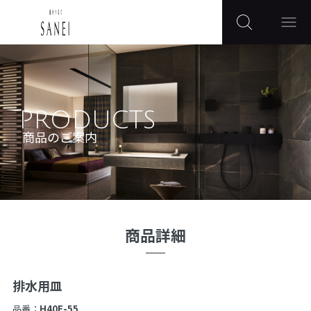
PRODUCTS
商品のご案内
商品詳細
排水用皿
品番：
H40F-55