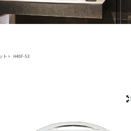
ット
>
H40F-53