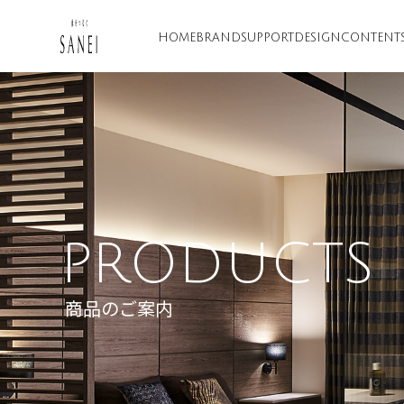
HOME
BRAND
SUPPORT
DESIGN
CONTENT
PRODUCTS
商品のご案内