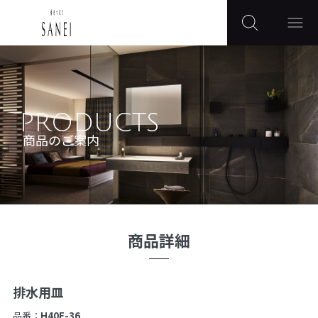
PRODUCTS
商品のご案内
商品詳細
排水用皿
品番：
H40F-36