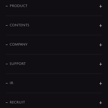
商品に関して
PRODUCT
展示会
混合栓
企業情報
センサー・タッチ水栓
その他
CONTENTS
セットアイテム
MIZUBA（ミズバ）
予洗い水栓
プレパシュ＋
洗面器・手洗器
単水栓
COMPANY
みらいエコ住宅2026
事業について
シャワー
企業情報
インテリア・アクセサリー
SMART FINE BUBBLE
ORIGINAL GRAPHIC
企業理念
SUPPORT
分岐
コーポレートメッセージ
水栓部品
水まわり解決帖
サポート
CSR
バルブ
よくあるご質問
じぶんシャワーが見つかる
会社概要
シャワインフォ
IR
配管システム
お問い合わせ
沿革
配管部材
IENI
IR情報
サポートチャット
ブランド・グループ紹介
キッチン周辺用品
IRニュース
データダウンロード
RECRUIT
事業所案内
バス・空調周辺用品