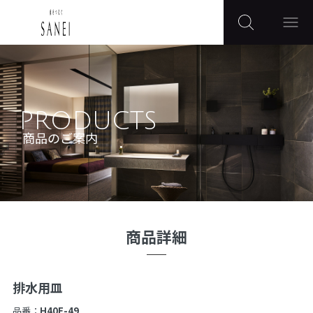
PRODUCTS
商品のご案内
商品詳細
排水用皿
品番：
H40F-49