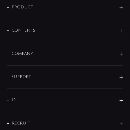
商品に関して
PRODUCT
展示会
混合栓
企業情報
センサー・タッチ水栓
その他
CONTENTS
セットアイテム
MIZUBA（ミズバ）
予洗い水栓
プレパシュ＋
洗面器・手洗器
単水栓
COMPANY
みらいエコ住宅2026
事業について
シャワー
企業情報
インテリア・アクセサリー
SMART FINE BUBBLE
ORIGINAL GRAPHIC
企業理念
SUPPORT
分岐
コーポレートメッセージ
水栓部品
水まわり解決帖
サポート
CSR
バルブ
よくあるご質問
じぶんシャワーが見つかる
会社概要
シャワインフォ
IR
配管システム
お問い合わせ
沿革
配管部材
IENI
IR情報
サポートチャット
ブランド・グループ紹介
キッチン周辺用品
IRニュース
データダウンロード
RECRUIT
事業所案内
バス・空調周辺用品