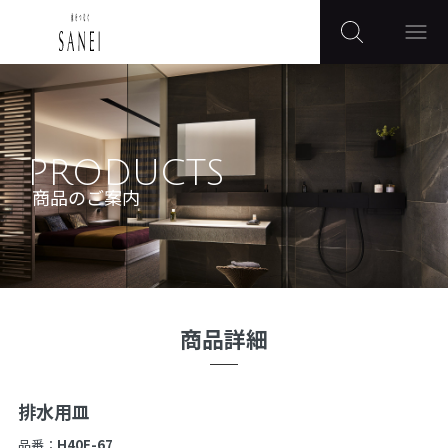
PRODUCTS
商品のご案内
商品詳細
排水用皿
品番：
H40F-67