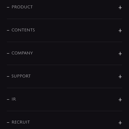
商品に関して
PRODUCT
展示会
混合栓
企業情報
センサー・タッチ水栓
その他
CONTENTS
セットアイテム
MIZUBA（ミズバ）
予洗い水栓
プレパシュ＋
洗面器・手洗器
単水栓
COMPANY
みらいエコ住宅2026
事業について
シャワー
企業情報
インテリア・アクセサリー
SMART FINE BUBBLE
ORIGINAL GRAPHIC
企業理念
SUPPORT
分岐
コーポレートメッセージ
水栓部品
水まわり解決帖
サポート
CSR
バルブ
よくあるご質問
じぶんシャワーが見つかる
会社概要
シャワインフォ
IR
配管システム
お問い合わせ
沿革
配管部材
IENI
IR情報
サポートチャット
ブランド・グループ紹介
キッチン周辺用品
IRニュース
データダウンロード
RECRUIT
事業所案内
バス・空調周辺用品