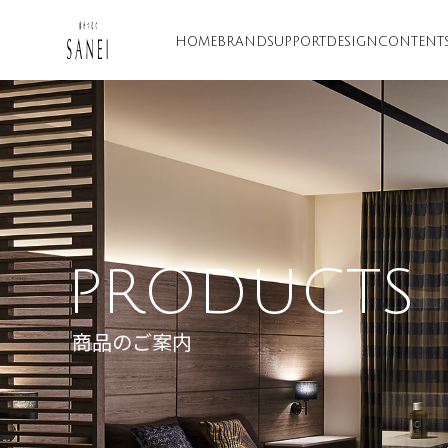
HOME
BRAND
SUPPORT
DESIGN
CONTENT
PRODUCTS
商品のご案内