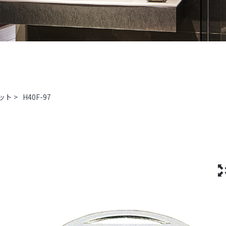
ット
>
H40F-97