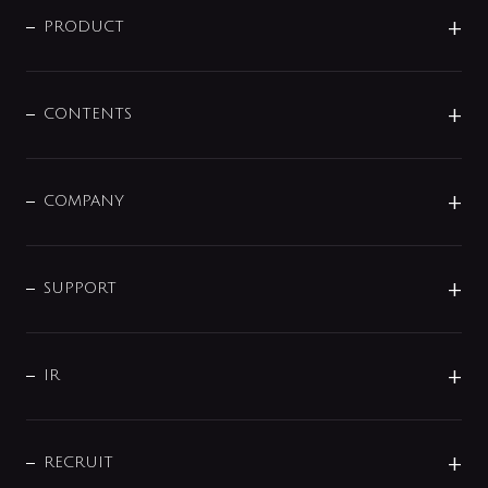
商品に関して
PRODUCT
展示会
混合栓
企業情報
センサー・タッチ水栓
その他
CONTENTS
セットアイテム
MIZUBA（ミズバ）
予洗い水栓
プレパシュ＋
洗面器・手洗器
単水栓
COMPANY
みらいエコ住宅2026
事業について
シャワー
企業情報
インテリア・アクセサリー
SMART FINE BUBBLE
ORIGINAL GRAPHIC
企業理念
SUPPORT
分岐
コーポレートメッセージ
水栓部品
水まわり解決帖
サポート
CSR
バルブ
よくあるご質問
じぶんシャワーが見つかる
会社概要
シャワインフォ
IR
配管システム
お問い合わせ
沿革
配管部材
IENI
IR情報
サポートチャット
ブランド・グループ紹介
キッチン周辺用品
IRニュース
データダウンロード
RECRUIT
事業所案内
バス・空調周辺用品