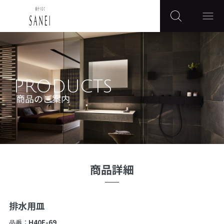
PRODUCTS
商品のご案内
商品詳細
排水用皿
品番：
H40F-69