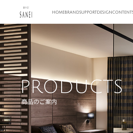
HOME
BRAND
SUPPORT
DESIGN
CONTENT
PRODUCTS
商品のご案内