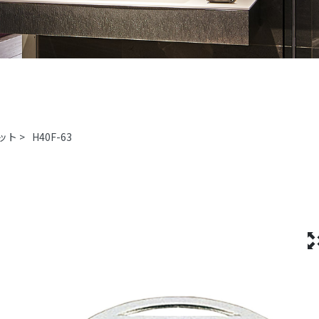
ット
>
H40F-63