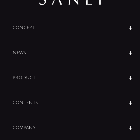
CONCEPT
BRAND
DESIGN
NEWS
ニュースリリース
商品に関して
PRODUCT
展示会
混合栓
企業情報
センサー・タッチ水栓
その他
CONTENTS
セットアイテム
MIZUBA（ミズバ）
予洗い水栓
プレパシュ＋
洗面器・手洗器
単水栓
COMPANY
みらいエコ住宅2026
事業について
シャワー