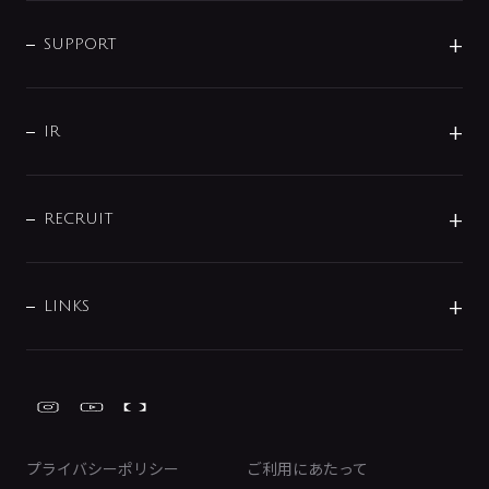
企業情報
インテリア・アクセサリー
SMART FINE BUBBLE
ORIGINAL GRAPHIC
企業理念
SUPPORT
分岐
コーポレートメッセージ
水栓部品
水まわり解決帖
サポート
CSR
バルブ
よくあるご質問
じぶんシャワーが見つかる
会社概要
シャワインフォ
IR
配管システム
お問い合わせ
沿革
配管部材
IENI
IR情報
サポートチャット
ブランド・グループ紹介
キッチン周辺用品
IRニュース
データダウンロード
RECRUIT
事業所案内
バス・空調周辺用品
経営情報
節湯水栓・節水水栓について
ショールーム
洗面周辺用品
採用情報
業績・財務情報
環境配慮バルブ登録制度について
水栓金具の製造工程
洗濯機周辺用品
募集要項
IRライブラリ
LINKS
みらいエコ住宅2026事業
トイレ周辺用品
株式情報
類似品・模倣品にご注意ください
ガーデニング周辺用品
Global Site
IRカレンダー
工具
FAQ（IR向け）
ディスクロージャーポリシー
免責事項
プライバシーポリシー
ご利用にあたって
IRに関するお問い合わせ