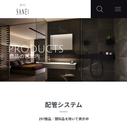
PRODUCTS
商品のご案内
配管システム
297
商品
／類似品を除いて表示中