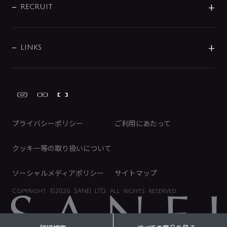
IRニュース
データダウンロード
RECRUIT
事業所案内
バス・空調周辺用品
経営情報
節湯水栓・節水水栓について
ショールーム
洗面周辺用品
採用情報
業績・財務情報
環境配慮バルブ登録制度について
水栓金具の製造工程
洗濯機周辺用品
募集要項
IRライブラリ
LINKS
みらいエコ住宅2026事業
トイレ周辺用品
株式情報
類似品・模倣品にご注意ください
ガーデニング周辺用品
Global Site
IRカレンダー
工具
FAQ（IR向け）
ディスクロージャーポリシー
免責事項
プライバシーポリシー
ご利用にあたって
IRに関するお問い合わせ
電子公告
クッキー等の取り扱いについて
ソーシャルメディアポリシー
サイトマップ
Copyright
©2026 SANEI LTD.
All rights reserved.