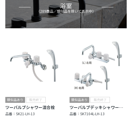
浴室
（
289
商品
／類似品を除いて表示中
）
ツーバルブシャワー混合栓
ツーバルブデッキシャワー混合栓（一時止水）
品番：
SK21-LH-13
品番：
SK7104L-LH-13