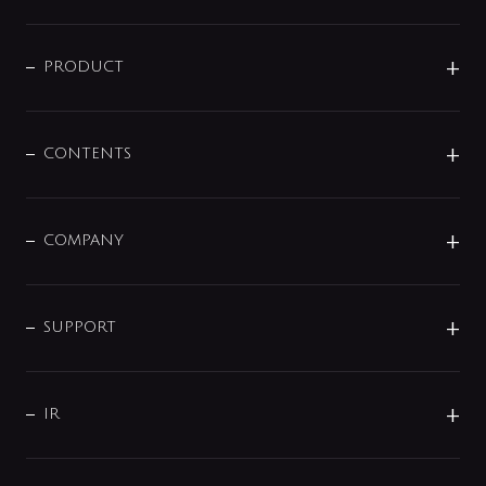
ニュースリリース
商品に関して
PRODUCT
展示会
混合栓
企業情報
センサー・タッチ水栓
その他
CONTENTS
セットアイテム
MIZUBA（ミズバ）
予洗い水栓
プレパシュ＋
洗面器・手洗器
単水栓
COMPANY
みらいエコ住宅2026
事業について
シャワー
企業情報
インテリア・アクセサリー
SMART FINE BUBBLE
ORIGINAL GRAPHIC
企業理念
SUPPORT
分岐
コーポレートメッセージ
水栓部品
水まわり解決帖
サポート
CSR
バルブ
よくあるご質問
じぶんシャワーが見つかる
会社概要
シャワインフォ
IR
配管システム
お問い合わせ
沿革
配管部材
IENI
IR情報
サポートチャット
ブランド・グループ紹介
キッチン周辺用品