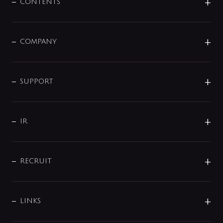
センサー・タッチ水栓
その他
CONTENTS
セットアイテム
MIZUBA（ミズバ）
予洗い水栓
プレパシュ＋
洗面器・手洗器
単水栓
COMPANY
みらいエコ住宅2026
事業について
シャワー
企業情報
インテリア・アクセサリー
SMART FINE BUBBLE
ORIGINAL GRAPHIC
企業理念
SUPPORT
分岐
コーポレートメッセージ
水栓部品
水まわり解決帖
サポート
CSR
バルブ
よくあるご質問
じぶんシャワーが見つかる
会社概要
シャワインフォ
IR
配管システム
お問い合わせ
沿革
配管部材
IENI
IR情報
サポートチャット
ブランド・グループ紹介
キッチン周辺用品
IRニュース
データダウンロード
RECRUIT
事業所案内
バス・空調周辺用品
経営情報
節湯水栓・節水水栓について
ショールーム
洗面周辺用品
採用情報
業績・財務情報
環境配慮バルブ登録制度について
水栓金具の製造工程
洗濯機周辺用品
募集要項
IRライブラリ
LINKS
みらいエコ住宅2026事業
トイレ周辺用品
株式情報
類似品・模倣品にご注意ください
ガーデニング周辺用品