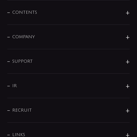
混合栓
企業情報
センサー・タッチ水栓
その他
CONTENTS
セットアイテム
MIZUBA（ミズバ）
予洗い水栓
プレパシュ＋
洗面器・手洗器
単水栓
COMPANY
みらいエコ住宅2026
事業について
シャワー
企業情報
インテリア・アクセサリー
SMART FINE BUBBLE
ORIGINAL GRAPHIC
企業理念
SUPPORT
分岐
コーポレートメッセージ
水栓部品
水まわり解決帖
サポート
CSR
バルブ
よくあるご質問
じぶんシャワーが見つかる
会社概要
シャワインフォ
IR
配管システム
お問い合わせ
沿革
配管部材
IENI
IR情報
サポートチャット
ブランド・グループ紹介
キッチン周辺用品
IRニュース
データダウンロード
RECRUIT
事業所案内
バス・空調周辺用品
経営情報
節湯水栓・節水水栓について
ショールーム
洗面周辺用品
採用情報
業績・財務情報
環境配慮バルブ登録制度について
水栓金具の製造工程
洗濯機周辺用品
募集要項
IRライブラリ
LINKS
みらいエコ住宅2026事業
トイレ周辺用品