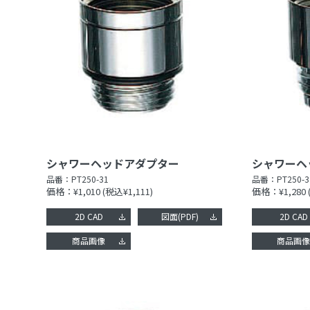
シャワーヘッドアダプター
シャワーヘ
品番：
PT250-31
品番：
PT250-3
価格：¥1,010
(税込¥1,111)
価格：¥1,280
2D CAD
図面(PDF)
2D CAD
商品画像
商品画