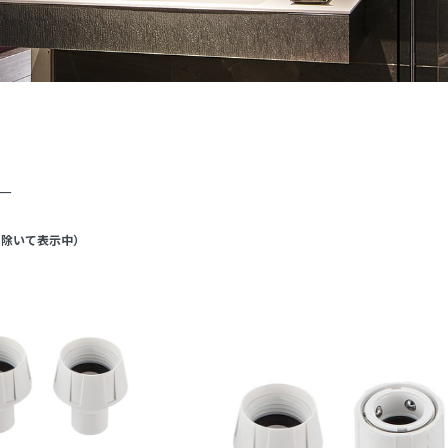
ー
を除いて表示中
）