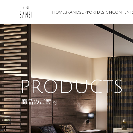
HOME
BRAND
SUPPORT
DESIGN
CONTENT
PRODUCTS
商品のご案内