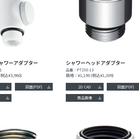
ャワーアダプター
シャワーヘッドアダプター
1
品番：
PT250-13
(税込¥3,960)
価格：¥1,190
(税込¥1,309)
図面(PDF)
2D CAD
図面(PDF)
像
商品画像