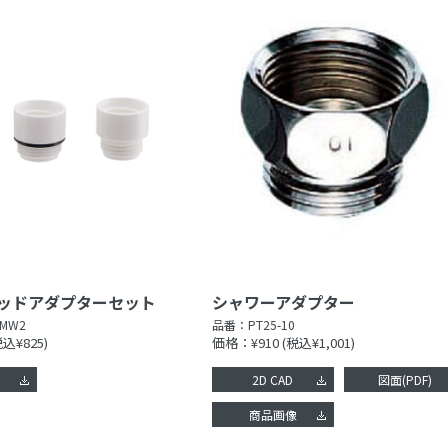
ッドアダプターセット
シャワーアダプター
-MW2
品番：
PT25-10
税込¥825)
価格：¥910
(税込¥1,001)
像
2D CAD
図面(PDF)
商品画像