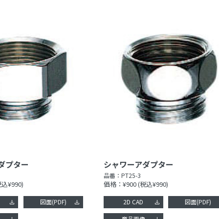
ダプター
シャワーアダプター
品番：
PT25-3
税込¥990)
価格：¥900
(税込¥990)
図面(PDF)
2D CAD
図面(PDF)
像
商品画像