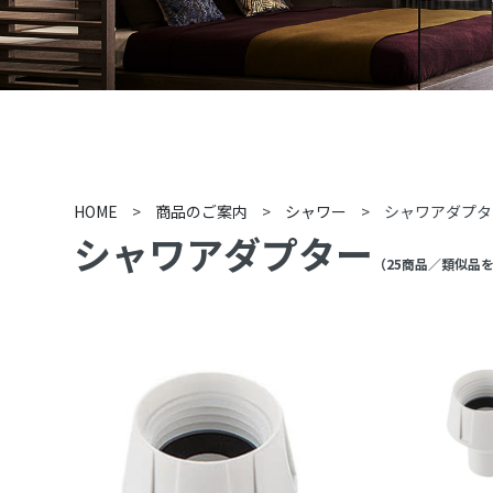
HOME
>
商品のご案内
>
シャワー
>
シャワアダプタ
シャワアダプター
（
25
商品
／類似品