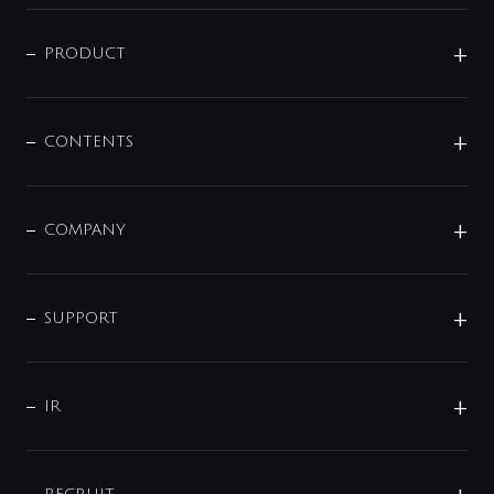
ニュースリリース
商品に関して
PRODUCT
展示会
混合栓
企業情報
センサー・タッチ水栓
その他
CONTENTS
セットアイテム
MIZUBA（ミズバ）
予洗い水栓
プレパシュ＋
洗面器・手洗器
単水栓
COMPANY
みらいエコ住宅2026
事業について
シャワー
企業情報
インテリア・アクセサリー
SMART FINE BUBBLE
ORIGINAL GRAPHIC
企業理念
SUPPORT
分岐
コーポレートメッセージ
水栓部品
水まわり解決帖
サポート
CSR
バルブ
よくあるご質問
じぶんシャワーが見つかる
会社概要
シャワインフォ
IR
配管システム
お問い合わせ
沿革
配管部材
IENI
IR情報
サポートチャット
ブランド・グループ紹介
キッチン周辺用品