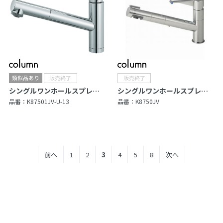
シングルワンホールスプレー混合栓（さく楽ナット付）
シングルワンホールスプレー混合栓
品番：
K87501JV-U-13
品番：
K8750JV
前へ
1
2
3
4
5
8
次へ