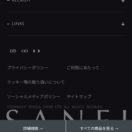
IRニュース
データダウンロード
RECRUIT
事業所案内
バス・空調周辺用品
経営情報
節湯水栓・節水水栓について
ショールーム
洗面周辺用品
採用情報
業績・財務情報
環境配慮バルブ登録制度について
水栓金具の製造工程
洗濯機周辺用品
募集要項
IRライブラリ
LINKS
みらいエコ住宅2026事業
トイレ周辺用品
株式情報
類似品・模倣品にご注意ください
ガーデニング周辺用品
Global Site
IRカレンダー
工具
FAQ（IR向け）
ディスクロージャーポリシー
免責事項
プライバシーポリシー
ご利用にあたって
IRに関するお問い合わせ
電子公告
クッキー等の取り扱いについて
ソーシャルメディアポリシー
サイトマップ
Copyright
©2026 SANEI LTD.
All rights reserved.
詳細検索
すべての商品を見る