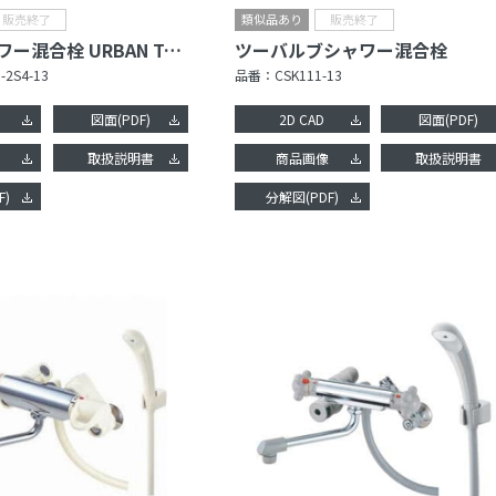
サーモシャワー混合栓 URBAN TOWER
ツーバルブシャワー混合栓
-2S4-13
品番：
CSK111-13
図面(PDF)
2D CAD
図面(PDF)
像
取扱説明書
商品画像
取扱説明書
F)
分解図(PDF)