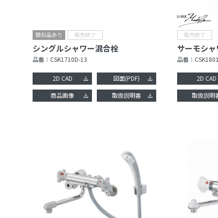
シングルシャワー混合栓
サーモシャ
品番：
CSK1710D-13
品番：
CSK180
2D CAD
図面(PDF)
2D CAD
商品画像
取扱説明書
取扱説明