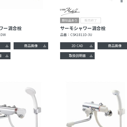
ワー混合栓
サーモシャワー混合栓
1DW
品番：
CSK1811D-3U
商品画像
2D CAD
商品画像
書
取扱説明書