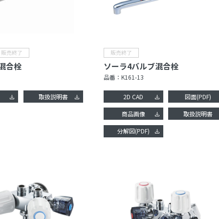
混合栓
ソーラ4バルブ混合栓
品番：
K161-13
像
取扱説明書
2D CAD
図面(PDF)
商品画像
取扱説明書
分解図(PDF)