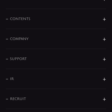
展示会
混合栓
企業情報
センサー・タッチ水栓
その他
CONTENTS
セットアイテム
MIZUBA（ミズバ）
予洗い水栓
プレパシュ＋
洗面器・手洗器
単水栓
COMPANY
みらいエコ住宅2026
事業について
シャワー
企業情報
インテリア・アクセサリー
SMART FINE BUBBLE
ORIGINAL GRAPHIC
企業理念
SUPPORT
分岐
コーポレートメッセージ
水栓部品
水まわり解決帖
サポート
CSR
バルブ
よくあるご質問
じぶんシャワーが見つかる
会社概要
シャワインフォ
IR
配管システム
お問い合わせ
沿革
配管部材
IENI
IR情報
サポートチャット
ブランド・グループ紹介
キッチン周辺用品
IRニュース
データダウンロード
RECRUIT
事業所案内
バス・空調周辺用品
経営情報
節湯水栓・節水水栓について
ショールーム
洗面周辺用品