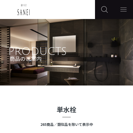
PRODUCTS
商品のご案内
単水栓
265
商品
／類似品を除いて表示中