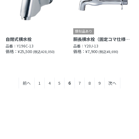
自閉式横水栓
胴長横水栓（固定コマ仕様）［共用形］
品番：
Y196C-13
品番：
Y20J-13
価格：¥25,500
価格：¥7,900
(税込¥28,050)
(税込¥8,690)
前へ
1
4
5
6
7
8
9
次へ