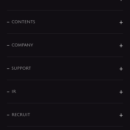
展示会
混合栓
企業情報
センサー・タッチ水栓
その他
CONTENTS
セットアイテム
MIZUBA（ミズバ）
予洗い水栓
プレパシュ＋
洗面器・手洗器
単水栓
COMPANY
みらいエコ住宅2026
事業について
シャワー
企業情報
インテリア・アクセサリー
SMART FINE BUBBLE
ORIGINAL GRAPHIC
企業理念
SUPPORT
分岐
コーポレートメッセージ
水栓部品
水まわり解決帖
サポート
CSR
バルブ
よくあるご質問
じぶんシャワーが見つかる
会社概要
シャワインフォ
IR
配管システム
お問い合わせ
沿革
配管部材
IENI
IR情報
サポートチャット
ブランド・グループ紹介
キッチン周辺用品
IRニュース
データダウンロード
RECRUIT
事業所案内
バス・空調周辺用品
経営情報
節湯水栓・節水水栓について
ショールーム
洗面周辺用品