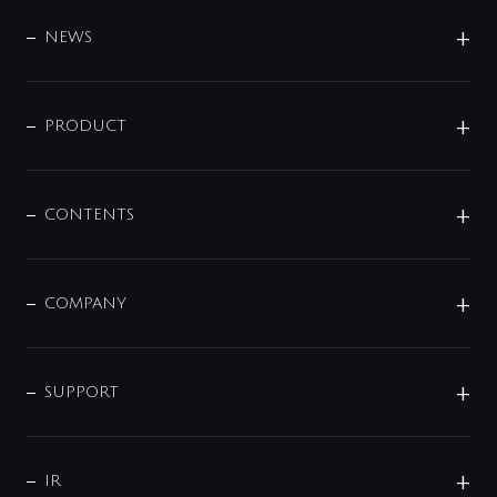
BRAND
DESIGN
NEWS
ニュースリリース
商品に関して
PRODUCT
展示会
混合栓
企業情報
センサー・タッチ水栓
その他
CONTENTS
セットアイテム
MIZUBA（ミズバ）
予洗い水栓
プレパシュ＋
洗面器・手洗器
単水栓
COMPANY
みらいエコ住宅2026
事業について
シャワー
企業情報
インテリア・アクセサリー
SMART FINE BUBBLE
ORIGINAL GRAPHIC
企業理念
SUPPORT
分岐
コーポレートメッセージ
水栓部品
水まわり解決帖
サポート
CSR
バルブ
よくあるご質問
じぶんシャワーが見つかる
会社概要
シャワインフォ
IR
配管システム