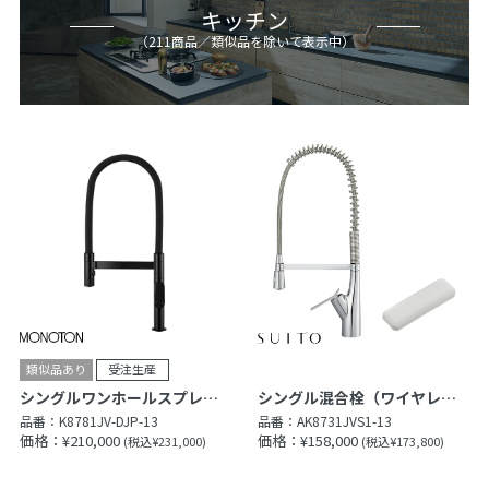
キッチン
（
211
商品
／類似品を除いて表示中
）
シングルワンホールスプレー混合栓
シングル混合栓（ワイヤレススイッチ付）
品番：
K8781JV-DJP-13
品番：
AK8731JVS1-13
価格：¥210,000
価格：¥158,000
(税込¥231,000)
(税込¥173,800)