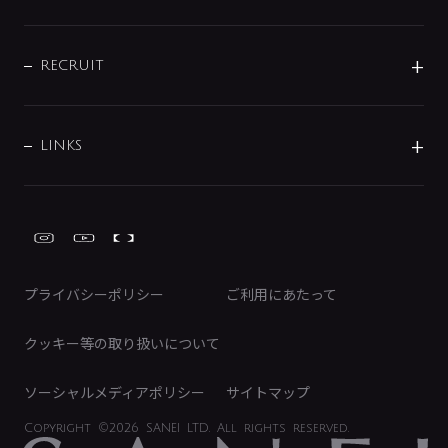
お問い合わせ
沿革
配管部材
IENI
IR情報
サポートチャット
ブランド・グループ紹介
キッチン周辺用品
IRニュース
データダウンロード
RECRUIT
事業所案内
バス・空調周辺用品
経営情報
節湯水栓・節水水栓について
ショールーム
洗面周辺用品
採用情報
業績・財務情報
環境配慮バルブ登録制度について
水栓金具の製造工程
洗濯機周辺用品
募集要項
IRライブラリ
LINKS
みらいエコ住宅2026事業
トイレ周辺用品
株式情報
類似品・模倣品にご注意ください
ガーデニング周辺用品
Global Site
IRカレンダー
工具
FAQ（IR向け）
ディスクロージャーポリシー
免責事項
プライバシーポリシー
ご利用にあたって
IRに関するお問い合わせ
電子公告
クッキー等の取り扱いについて
ソーシャルメディアポリシー
サイトマップ
Copyright
©2026 SANEI LTD.
All rights reserved.